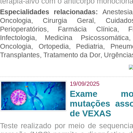
terapia-alvo com o anticorpo monoclona
Especialidades relacionadas:
Anestesia
Oncologia, Cirurgia Geral, Cuidado
Perioperatórios, Farmácia Clínica, Fi
Infectologia, Medicina Psicossomática,
Oncologia, Ortopedia, Pediatria, Pneumo
Transplantes, Tratamento da Dor, Urgênci
19/09/2025
Exame mol
mutações asso
de VEXAS
Teste realizado por meio de sequenc