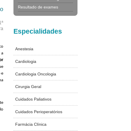
Resultado de exames
ço
1ª
ra
Especialidades
co
Anestesia
a
or
Cardiologia
ue
 e
Cardiologia Oncologia
na
Cirurgia Geral
Cuidados Paliativos
te
lo
Cuidados Perioperatórios
Farmácia Clínica