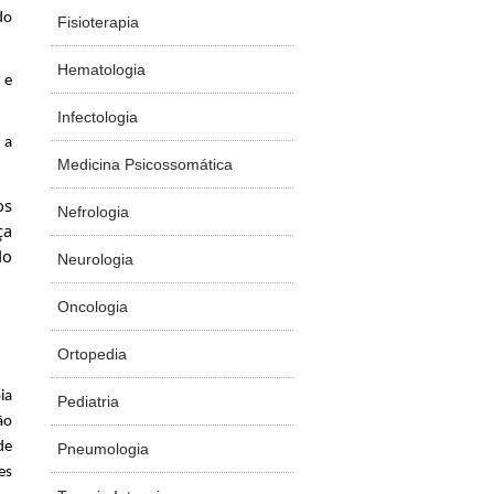
do
Fisioterapia
Hematologia
 e
Infectologia
 a
Medicina Psicossomática
os
Nefrologia
ça
do
Neurologia
Oncologia
Ortopedia
ia
Pediatria
ão
de
Pneumologia
es