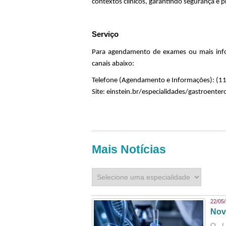
contextos clínicos, garantindo segurança
e
pr
Serviço
Para agendamento de exames ou mais inform
canais abaixo:
Telefone (Agendamento e Informações): (1
Site: einstein.br/especialidades/gastroenter
Mais Notícias
22/05
Nov
O L