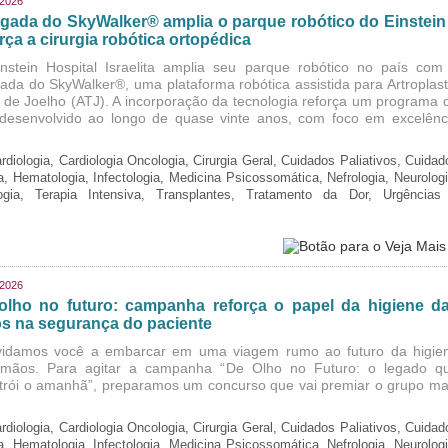
/2026
gada do SkyWalker® amplia o parque robótico do Einstein
rça a cirurgia robótica ortopédica
nstein Hospital Israelita amplia seu parque robótico no país com
ada do SkyWalker®, uma plataforma robótica assistida para Artroplast
l de Joelho (ATJ). A incorporação da tecnologia reforça um programa 
, desenvolvido ao longo de quase vinte anos, com foco em excelênc
rdiologia, Cardiologia Oncologia, Cirurgia Geral, Cuidados Paliativos, Cuidad
ia, Hematologia, Infectologia, Medicina Psicossomática, Nefrologia, Neurologi
logia, Terapia Intensiva, Transplantes, Tratamento da Dor, Urgências
/2026
olho no futuro: campanha reforça o papel da higiene d
s na segurança do paciente
idamos você a embarcar em uma viagem rumo ao futuro da higie
mãos. Para agitar a campanha “De Olho no Futuro: o legado q
trói o amanhã”, preparamos um concurso que vai premiar o grupo ma
rdiologia, Cardiologia Oncologia, Cirurgia Geral, Cuidados Paliativos, Cuidad
ia, Hematologia, Infectologia, Medicina Psicossomática, Nefrologia, Neurologi