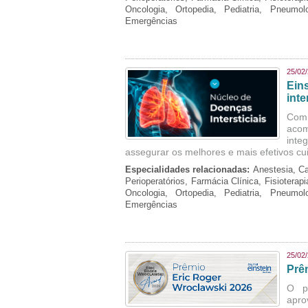
Oncologia, Ortopedia, Pediatria, Pneumo
Emergências
25/02
Ein
inte
Com 
aco
inte
assegurar os melhores e mais efetivos cu
Especialidades relacionadas:
Anestesia, Ca
Perioperatórios, Farmácia Clínica, Fisioterap
Oncologia, Ortopedia, Pediatria, Pneumo
Emergências
25/02
Prê
O p
apro