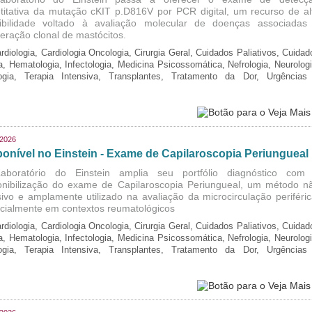
titativa da mutação cKIT p.D816V por PCR digital, um recurso de al
ibilidade voltado à avaliação molecular de doenças associadas
iferação clonal de mastócitos.
rdiologia, Cardiologia Oncologia, Cirurgia Geral, Cuidados Paliativos, Cuidad
ia, Hematologia, Infectologia, Medicina Psicossomática, Nefrologia, Neurologi
logia, Terapia Intensiva, Transplantes, Tratamento da Dor, Urgências
/2026
ponível no Einstein - Exame de Capilaroscopia Periungueal
boratório do Einstein amplia seu portfólio diagnóstico com
onibilização do exame de Capilaroscopia Periungueal, um método n
sivo e amplamente utilizado na avaliação da microcirculação periféric
cialmente em contextos reumatológicos
rdiologia, Cardiologia Oncologia, Cirurgia Geral, Cuidados Paliativos, Cuidad
ia, Hematologia, Infectologia, Medicina Psicossomática, Nefrologia, Neurologi
logia, Terapia Intensiva, Transplantes, Tratamento da Dor, Urgências