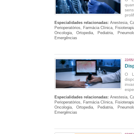
quan
sens
prol
Especialidades relacionadas:
Anestesia, Ca
Perioperatórios, Farmácia Clínica, Fisioterap
Oncologia, Ortopedia, Pediatria, Pneumo
Emergências
22/05
Dis
O La
disp
inva
espe
Especialidades relacionadas:
Anestesia, Ca
Perioperatórios, Farmácia Clínica, Fisioterap
Oncologia, Ortopedia, Pediatria, Pneumo
Emergências