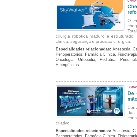
07/05
Che
refo
O Ei
cheg
Tota
cirurgia robótica maduro e estruturado
clínica, segurança e precisão cirúrgica.
Especialidades relacionadas:
Anestesia, Ca
Perioperatórios, Farmácia Clínica, Fisioterap
Oncologia, Ortopedia, Pediatria, Pneumo
Emergências
30/04
De 
mão
Conv
das 
cons
criativo!
Especialidades relacionadas:
Anestesia, Ca
Perioperatórios, Farmácia Clínica, Fisioterap