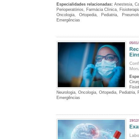
Especialidades relacionadas:
Anestesia, Ca
Perioperatórios, Farmácia Clínica, Fisioterap
Oncologia, Ortopedia, Pediatria, Pneumo
Emergências
05/01
Rec
Eins
Conf
Moru
Espe
Cirur
Fisi
Neurologia, Oncologia, Ortopedia, Pediatria,
Emergências
19/12
Exa
Labo