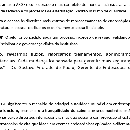
grama da ASGE é considerado o mais completo do mundo na área, avalian
s de sedação e os processos de esterilização.
Padrão máximo de qualidade.
sta a adesão às diretrizes mais estritas de reprocessamento de endoscópios
rutura e pessoal dedicados exclusivamente a essa finalidade.
ar
: O selo foi concedido após um processo rigoroso de revisão, validando
ciplinar e a governança clínica da instituição.
o, revisamos fluxos, reforçamos treinamentos, aprimoram
stenciais. Cada mudança foi pensada para garantir mais seguran
te.”
-
Dr. Gustavo Andrade de Paulo, Gerente de Endoscopia 
E significa ter o respaldo da principal autoridade mundial em endoscop
do Einstein
,
esse selo
é
a tranquilidade de saber
que seus pacientes est
enas segue
diretrizes
internacionais, mas que possui a comprovação oficial 
protocolos de alta qualidade em exames endoscópicos aplicados a diferent