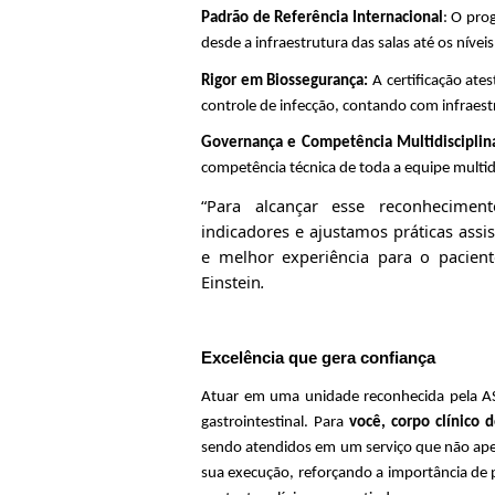
Padrão
de Referência Internacion
al
: O pro
desde a infraestrutura das salas até os nívei
Rigor em Biossegurança:
A certificação ate
controle de infecção, contando com infraest
Governança e Competência Multidisciplin
competência técnica de toda a equipe multidis
“Para alcançar esse reconheciment
indicadores e ajustamos práticas assi
e melhor experiência para o pacien
Einstein
.
Excelência que gera confiança
Atuar em uma unidade reconhecida pela ASG
gastrointestinal.
Para
você,
corpo
clínico 
sendo atendidos em um serviço que não ap
sua execução, reforçando a importância de 