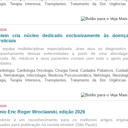
logia, Terapia Intensiva, Transplantes, Tratamento da Dor, Urgências
/2026
stein cria núcleo dedicado exclusivamente às doenç
rsticiais
equipe multidisciplinar especializada, área atua no diagnóstico
mpanhamento dessas enfermidades a partir de uma abordag
grada. Ali, médicos e seus pacientes contam com todo o apoio pa
idados.
rdiologia, Cardiologia Oncologia, Cirurgia Geral, Cuidados Paliativos, Cuidad
ia, Hematologia, Infectologia, Medicina Psicossomática, Nefrologia, Neurologi
logia, Terapia Intensiva, Transplantes, Tratamento da Dor, Urgências
/2026
mio Eric Roger Wroclawski, edição 2026
rêmio é um reconhecimento para os melhores artigos origina
vados para publicação na revista einstein (São Paulo).