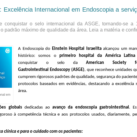
: Excelência Internacional em Endoscopia a servi
 conquistar o selo internacional da ASGE, tornando-se a 
 o padrão máximo de qualidade da área. Leia a matéria e confi
A
Endoscopia do
Einstein
Hospital Israelita
a
lcançou
um mar
histórico: somos o
primeiro hospital da América Latina
conquistar o selo
da
American Society f
Gastrointestinal
Endoscopy
(ASGE)
, que reconhece unidades q
cumprem rigorosos padrões de qualidade, segurança do paciente
protocolos baseados em evidências, destacando a excelência 
área.
onal em
ções globais
dedicadas ao
avanço da endoscopia gastrointestinal
.
Es
goros
o
à competência técnica e aos
protocolos usados,
diariamente
,
pe
a clínica
e para o cuidado com os pacientes
: