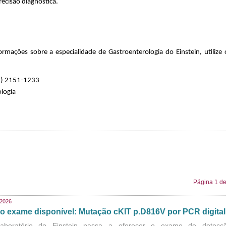
ecisão diagnóstica.
ações sobre a especialidade de Gastroenterologia do Einstein, utilize 
1) 2151-1233
ologia
Página 1 de
/2026
o exame disponível: Mutação cKIT p.D816V por PCR digital
aboratório do Einstein passa a oferecer o exame de detecç