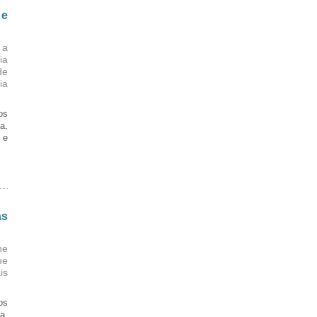
 e
 a
ia
de
ia
os
a,
 e
as
ne
ue
is
os
a,