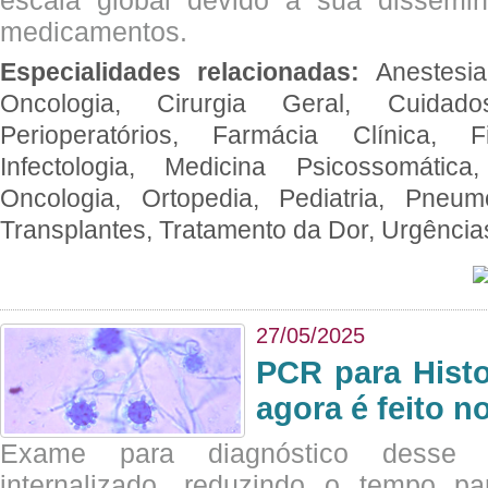
escala global devido à sua dissemin
medicamentos.
Especialidades relacionadas:
Anestesia
Oncologia, Cirurgia Geral, Cuidado
Perioperatórios, Farmácia Clínica, Fi
Infectologia, Medicina Psicossomática,
Oncologia, Ortopedia, Pediatria, Pneumo
Transplantes, Tratamento da Dor, Urgênci
27/05/2025
PCR para Hist
agora é feito n
Exame para diagnóstico desse p
internalizado, reduzindo o tempo pa