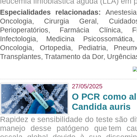
leucemia linfoblástica aguda (LLA) em p
Especialidades relacionadas:
Anestesia
Oncologia, Cirurgia Geral, Cuidado
Perioperatórios, Farmácia Clínica, Fi
Infectologia, Medicina Psicossomática,
Oncologia, Ortopedia, Pediatria, Pneumo
Transplantes, Tratamento da Dor, Urgênci
27/05/2025
O PCR como al
Candida auris
Rapidez e sensibilidade do teste são dif
manejo desse patógeno que tem ca