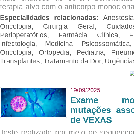
terapia-alvo com o anticorpo monoclona
Especialidades relacionadas:
Anestesia
Oncologia, Cirurgia Geral, Cuidado
Perioperatórios, Farmácia Clínica, Fi
Infectologia, Medicina Psicossomática,
Oncologia, Ortopedia, Pediatria, Pneumo
Transplantes, Tratamento da Dor, Urgênci
19/09/2025
Exame mol
mutações asso
de VEXAS
Teste realizado por meio de sequenc