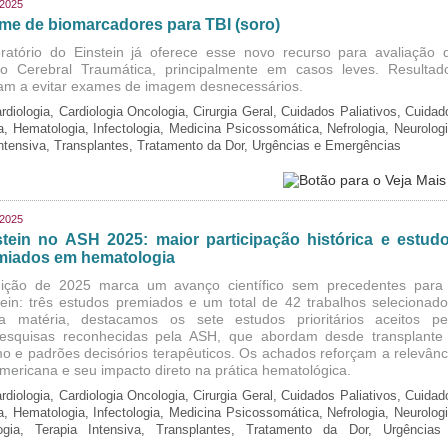
/2025
me de biomarcadores para TBI (soro)
ratório do Einstein já oferece esse novo recurso para avaliação 
o Cerebral Traumática, principalmente em casos leves. Resultad
am a evitar exames de imagem desnecessários.
rdiologia, Cardiologia Oncologia, Cirurgia Geral, Cuidados Paliativos, Cuidad
ia, Hematologia, Infectologia, Medicina Psicossomática, Nefrologia, Neurologi
Intensiva, Transplantes, Tratamento da Dor, Urgências e Emergências
/2025
stein no ASH 2025: maior participação histórica e estud
miados em hematologia
ição de 2025 marca um avanço científico sem precedentes para
tein: três estudos premiados e um total de 42 trabalhos selecionado
a matéria, destacamos os sete estudos prioritários aceitos pe
esquisas reconhecidas pela ASH, que abordam desde transplante
o e padrões decisórios terapêuticos. Os achados reforçam a relevânc
-americana e seu impacto direto na prática hematológica.
rdiologia, Cardiologia Oncologia, Cirurgia Geral, Cuidados Paliativos, Cuidad
ia, Hematologia, Infectologia, Medicina Psicossomática, Nefrologia, Neurologi
logia, Terapia Intensiva, Transplantes, Tratamento da Dor, Urgências