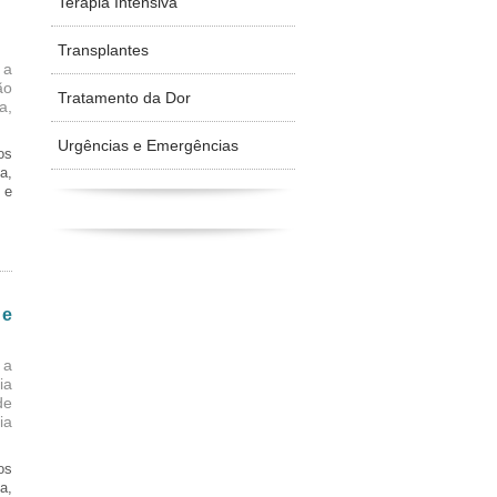
Terapia Intensiva
Transplantes
 a
ão
Tratamento da Dor
a,
Urgências e Emergências
os
a,
 e
 e
 a
ia
de
ia
os
a,