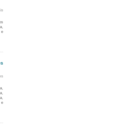
is
os
a,
 e
es
es
a,
a,
a,
 e