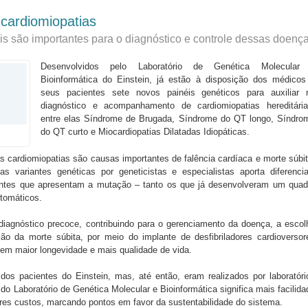
 cardiomiopatias
s são importantes para o diagnóstico e controle dessas doenç
​Desenvolvidos pelo Laboratório de Genética Molecular
Bioinformática do Einstein, já estão à disposição dos médicos
seus pacientes sete novos painéis genéticos para auxiliar 
diagnóstico e acompanhamento de cardiomiopatias hereditária
entre elas Síndrome de Brugada, Síndrome do QT longo, Síndro
do QT curto e Miocardiopatias Dilatadas Idiopáticas.
s cardiomiopatias são causas importantes de falência cardíaca e morte súbit
as variantes genéticas por geneticistas e especialistas aporta diferencia
entes que apresentam a mutação – tanto os que já desenvolveram um quad
tomáticos.
diagnóstico precoce, contribuindo para o gerenciamento da doença, a escol
da morte súbita, por meio do implante de desfibriladores cardioversor
z em maior longevidade e mais qualidade de vida.
dos pacientes do Einstein, mas, até então, eram realizados por laboratóri
o do Laboratório de Genética Molecular e Bioinformática significa mais facilida
res custos, marcando pontos em favor da sustentabilidade do sistema.