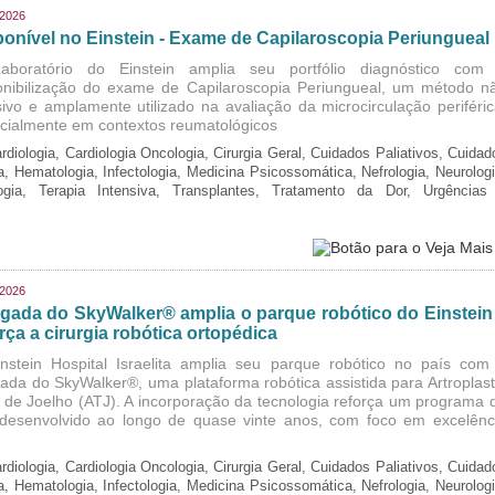
/2026
ponível no Einstein - Exame de Capilaroscopia Periungueal
boratório do Einstein amplia seu portfólio diagnóstico com
onibilização do exame de Capilaroscopia Periungueal, um método n
sivo e amplamente utilizado na avaliação da microcirculação periféric
cialmente em contextos reumatológicos
rdiologia, Cardiologia Oncologia, Cirurgia Geral, Cuidados Paliativos, Cuidad
ia, Hematologia, Infectologia, Medicina Psicossomática, Nefrologia, Neurologi
logia, Terapia Intensiva, Transplantes, Tratamento da Dor, Urgências
/2026
gada do SkyWalker® amplia o parque robótico do Einstein
rça a cirurgia robótica ortopédica
nstein Hospital Israelita amplia seu parque robótico no país com
ada do SkyWalker®, uma plataforma robótica assistida para Artroplast
l de Joelho (ATJ). A incorporação da tecnologia reforça um programa 
, desenvolvido ao longo de quase vinte anos, com foco em excelênc
rdiologia, Cardiologia Oncologia, Cirurgia Geral, Cuidados Paliativos, Cuidad
ia, Hematologia, Infectologia, Medicina Psicossomática, Nefrologia, Neurologi