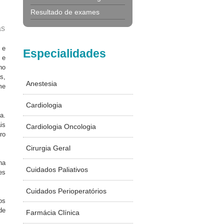
Resultado de exames
as
 e
Especialidades
 e
no
s,
Anestesia
me
Cardiologia
a.
is
Cardiologia Oncologia
ro
Cirurgia Geral
ha
Cuidados Paliativos
es
Cuidados Perioperatórios
os
de
Farmácia Clínica