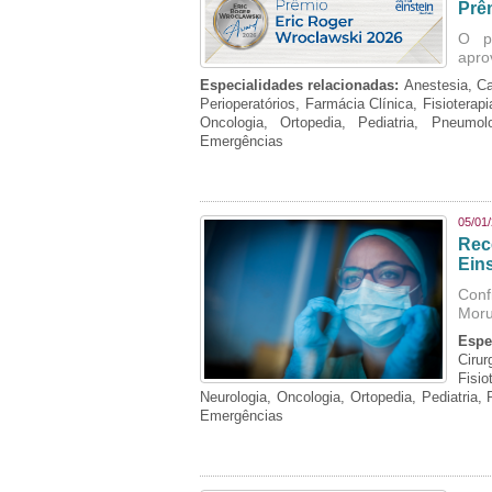
Prê
O p
apro
Especialidades relacionadas:
Anestesia, Ca
Perioperatórios, Farmácia Clínica, Fisioterap
Oncologia, Ortopedia, Pediatria, Pneumo
Emergências
05/01
Rec
Eins
Conf
Moru
Espe
Cirur
Fisi
Neurologia, Oncologia, Ortopedia, Pediatria,
Emergências