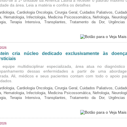
ando-se a 1ª unidade da América Latina a receber o padrão máximo 
idade da área. Leia a matéria e confira os detalhes
rdiologia, Cardiologia Oncologia, Cirurgia Geral, Cuidados Paliativos, Cuidad
ia, Hematologia, Infectologia, Medicina Psicossomática, Nefrologia, Neurologi
logia, Terapia Intensiva, Transplantes, Tratamento da Dor, Urgências
/2026
stein cria núcleo dedicado exclusivamente às doenç
rsticiais
equipe multidisciplinar especializada, área atua no diagnóstico
mpanhamento dessas enfermidades a partir de uma abordag
grada. Ali, médicos e seus pacientes contam com todo o apoio pa
idados.
rdiologia, Cardiologia Oncologia, Cirurgia Geral, Cuidados Paliativos, Cuidad
ia, Hematologia, Infectologia, Medicina Psicossomática, Nefrologia, Neurologi
logia, Terapia Intensiva, Transplantes, Tratamento da Dor, Urgências
/2026