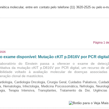
ética molecular, entre em contato pelo telefone (11) 3620-2525 ou pelo e-ma
Página 1 de
/2026
o exame disponível: Mutação cKIT p.D816V por PCR digital
aboratório do Einstein passa a oferecer o exame de detecç
titativa da mutação cKIT p.D816V por PCR digital, um recurso de al
ibilidade voltado à avaliação molecular de doenças associadas
iferação clonal de mastócitos.
rdiologia, Cardiologia Oncologia, Cirurgia Geral, Cuidados Paliativos, Cuidad
ia, Hematologia, Infectologia, Medicina Psicossomática, Nefrologia, Neurologi
logia, Terapia Intensiva, Transplantes, Tratamento da Dor, Urgências