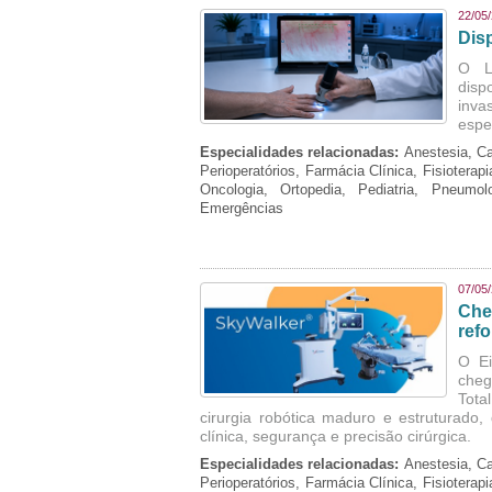
22/05
Dis
O La
disp
inva
espe
Especialidades relacionadas:
Anestesia, Ca
Perioperatórios, Farmácia Clínica, Fisioterap
Oncologia, Ortopedia, Pediatria, Pneumo
Emergências
07/05
Che
refo
O Ei
cheg
Tota
cirurgia robótica maduro e estruturado
clínica, segurança e precisão cirúrgica.
Especialidades relacionadas:
Anestesia, Ca
Perioperatórios, Farmácia Clínica, Fisioterap