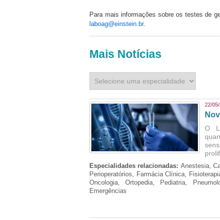
Para mais informações sobre os testes de gen
laboag@einstein.br​
.
Mais Notícias
22/05
Nov
O L
quan
sens
prol
Especialidades relacionadas:
Anestesia, Ca
Perioperatórios, Farmácia Clínica, Fisioterap
Oncologia, Ortopedia, Pediatria, Pneumo
Emergências