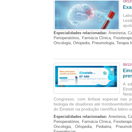
19/12
Exa
Labo
Lesã
ajud
Especialidades relacionadas:
Anestesia, Ca
Perioperatórios, Farmácia Clínica, Fisioterap
Oncologia, Ortopedia, Pneumologia, Terapia 
05/12
Ein
pre
A ed
Eins
Nest
Congresso, com ênfase especial nas p
biologia de doadores até tromboembolism
do Einstein na produção científica latino
Especialidades relacionadas:
Anestesia, Ca
Perioperatórios, Farmácia Clínica, Fisioterap
Oncologia, Ortopedia, Pediatria, Pneumo
Emergências