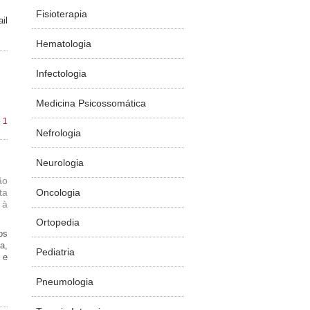
Fisioterapia
il
Hematologia
Infectologia
Medicina Psicossomática
 1
Nefrologia
Neurologia
ão
Oncologia
ta
 à
Ortopedia
os
a,
Pediatria
 e
Pneumologia