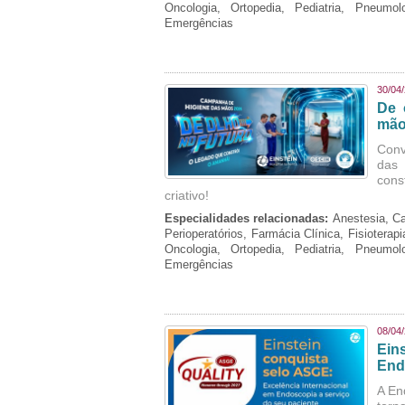
Oncologia, Ortopedia, Pediatria, Pneumo
Emergências
30/04
De 
mão
Conv
das 
cons
criativo!
Especialidades relacionadas:
Anestesia, Ca
Perioperatórios, Farmácia Clínica, Fisioterap
Oncologia, Ortopedia, Pediatria, Pneumo
Emergências
08/04
Ein
End
A En