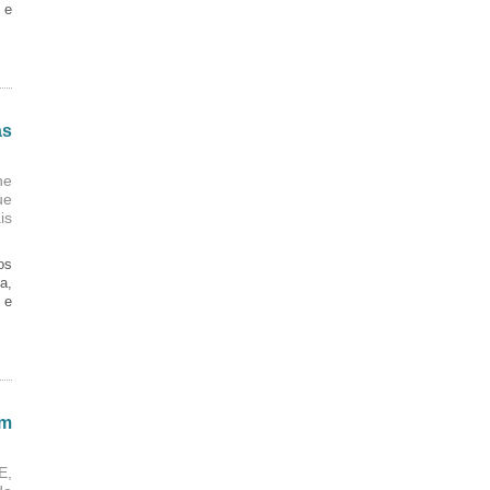
 e
as
ne
ue
is
os
a,
 e
em
E,