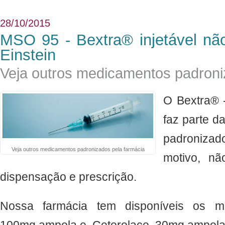
28/10/2015
MSO 95 - Bextra® injetável não
Einstein
Veja outros medicamentos padroni
O Bextra® -
faz parte d
padronizad
Veja outros medicamentos padronizados pela farmácia
motivo, nã
dispensação e prescrição.
Nossa farmácia tem disponíveis os m
100mg ampola e Cetorolaco 30mg ampola