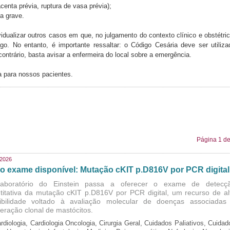
enta prévia, ruptura de vasa prévia);
na grave.
vidualizar outros casos em que, no julgamento do contexto clínico e obstétric
o. No entanto, é importante ressaltar: o Código Cesária deve ser utiliza
ontrário, basta avisar a enfermeira do local sobre a emergência.
a para nossos pacientes.
Página 1 de
/2026
o exame disponível: Mutação cKIT p.D816V por PCR digital
aboratório do Einstein passa a oferecer o exame de detecç
titativa da mutação cKIT p.D816V por PCR digital, um recurso de al
ibilidade voltado à avaliação molecular de doenças associadas
iferação clonal de mastócitos.
rdiologia, Cardiologia Oncologia, Cirurgia Geral, Cuidados Paliativos, Cuidad