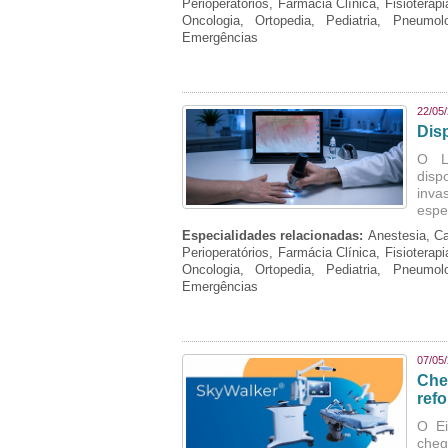
Perioperatórios, Farmácia Clínica, Fisioterap
Oncologia, Ortopedia, Pediatria, Pneumo
Emergências
22/05
Dis
O La
disp
inva
espe
Especialidades relacionadas:
Anestesia, Ca
Perioperatórios, Farmácia Clínica, Fisioterap
Oncologia, Ortopedia, Pediatria, Pneumo
Emergências
07/05
Che
refo
O Ei
cheg