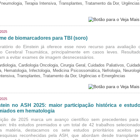
 Pneumologia, Terapia Intensiva, Transplantes, Tratamento da Dor, Urgências
/2025
me de biomarcadores para TBI (soro)
ratório do Einstein já oferece esse novo recurso para avaliação 
o Cerebral Traumática, principalmente em casos leves. Resultad
am a evitar exames de imagem desnecessários.
rdiologia, Cardiologia Oncologia, Cirurgia Geral, Cuidados Paliativos, Cuidad
ia, Hematologia, Infectologia, Medicina Psicossomática, Nefrologia, Neurologi
Intensiva, Transplantes, Tratamento da Dor, Urgências e Emergências
/2025
stein no ASH 2025: maior participação histórica e estud
miados em hematologia
ição de 2025 marca um avanço científico sem precedentes para
tein: três estudos premiados e um total de 42 trabalhos selecionado
a matéria, destacamos os sete estudos prioritários aceitos pe
esquisas reconhecidas pela ASH, que abordam desde transplante