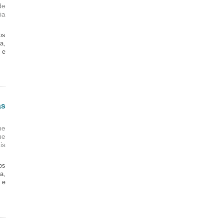
de
ia
os
a,
 e
as
ne
ue
is
os
a,
 e