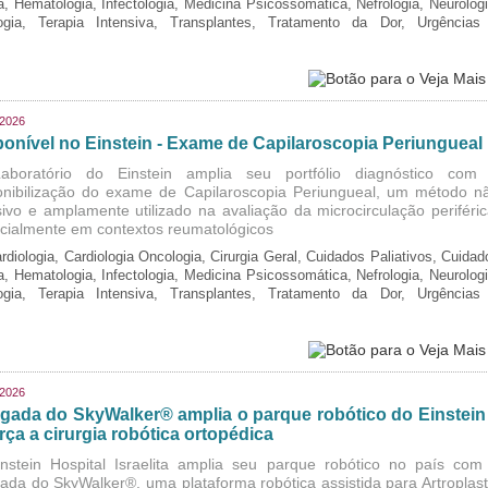
ia, Hematologia, Infectologia, Medicina Psicossomática, Nefrologia, Neurologi
logia, Terapia Intensiva, Transplantes, Tratamento da Dor, Urgências
/2026
ponível no Einstein - Exame de Capilaroscopia Periungueal
boratório do Einstein amplia seu portfólio diagnóstico com
onibilização do exame de Capilaroscopia Periungueal, um método n
sivo e amplamente utilizado na avaliação da microcirculação periféric
cialmente em contextos reumatológicos
rdiologia, Cardiologia Oncologia, Cirurgia Geral, Cuidados Paliativos, Cuidad
ia, Hematologia, Infectologia, Medicina Psicossomática, Nefrologia, Neurologi
logia, Terapia Intensiva, Transplantes, Tratamento da Dor, Urgências
/2026
gada do SkyWalker® amplia o parque robótico do Einstein
rça a cirurgia robótica ortopédica
nstein Hospital Israelita amplia seu parque robótico no país com
ada do SkyWalker®, uma plataforma robótica assistida para Artroplast