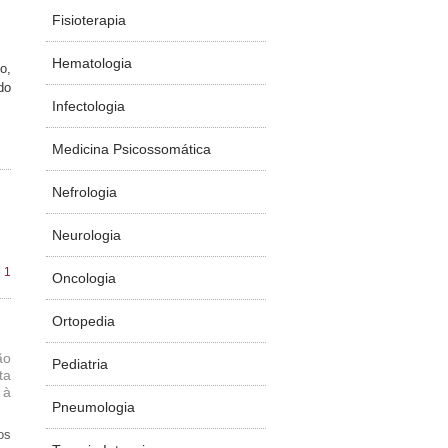
Fisioterapia
Hematologia
o,
do
Infectologia
Medicina Psicossomática
Nefrologia
Neurologia
 1
Oncologia
Ortopedia
ão
Pediatria
ta
 à
Pneumologia
os