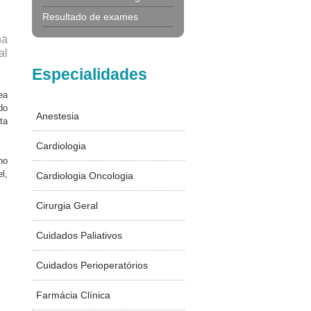
Resultado de exames
na
al
Especialidades
ea
do
Anestesia
ta
Cardiologia
no
l,
Cardiologia Oncologia
Cirurgia Geral
Cuidados Paliativos
Cuidados Perioperatórios
Farmácia Clínica