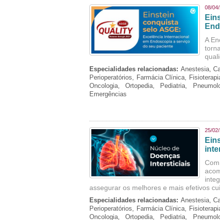
08/04
Ein
End
A En
torn
qual
Especialidades relacionadas:
Anestesia, Ca
Perioperatórios, Farmácia Clínica, Fisioterap
Oncologia, Ortopedia, Pediatria, Pneumo
Emergências
25/02
Ein
inte
Com 
aco
inte
assegurar os melhores e mais efetivos cu
Especialidades relacionadas:
Anestesia, Ca
Perioperatórios, Farmácia Clínica, Fisioterap
Oncologia, Ortopedia, Pediatria, Pneumo