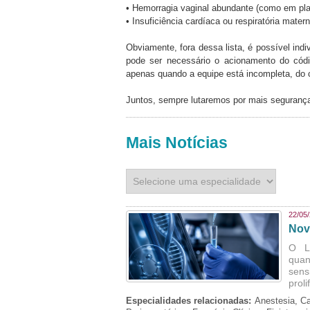
• Hemorragia vaginal abundante (como em plac
• Insuficiência cardíaca ou respiratória mater
Obviamente, fora dessa lista, é possível indi
pode ser necessário o acionamento do códig
apenas quando a equipe está incompleta, do c
Juntos, sempre lutaremos por mais seguranç
Mais Notícias
22/05
Nov
O L
quan
sens
prol
Especialidades relacionadas:
Anestesia, Ca