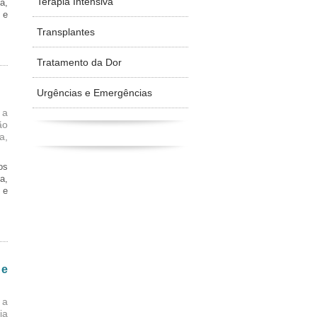
Terapia Intensiva
a,
 e
Transplantes
Tratamento da Dor
Urgências e Emergências
 a
ão
a,
os
a,
 e
 e
 a
ia