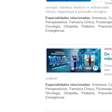
Tota
cirurgia robótica maduro e estruturado
clínica, segurança e precisão cirúrgica.
Especialidades relacionadas:
Anestesia, Ca
Perioperatórios, Farmácia Clínica, Fisioterap
Oncologia, Ortopedia, Pediatria, Pneumo
Emergências
30/04
De 
mão
Conv
das 
cons
criativo!
Especialidades relacionadas:
Anestesia, Ca
Perioperatórios, Farmácia Clínica, Fisioterap
Oncologia, Ortopedia, Pediatria, Pneumo
Emergências