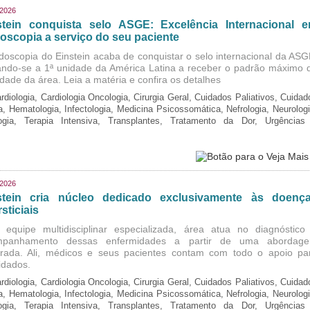
/2026
stein conquista selo ASGE: Excelência Internacional 
oscopia a serviço do seu paciente
doscopia do Einstein acaba de conquistar o selo internacional da ASG
ando-se a 1ª unidade da América Latina a receber o padrão máximo 
idade da área. Leia a matéria e confira os detalhes
rdiologia, Cardiologia Oncologia, Cirurgia Geral, Cuidados Paliativos, Cuidad
ia, Hematologia, Infectologia, Medicina Psicossomática, Nefrologia, Neurologi
logia, Terapia Intensiva, Transplantes, Tratamento da Dor, Urgências
/2026
stein cria núcleo dedicado exclusivamente às doenç
rsticiais
equipe multidisciplinar especializada, área atua no diagnóstico
mpanhamento dessas enfermidades a partir de uma abordag
grada. Ali, médicos e seus pacientes contam com todo o apoio pa
idados.
rdiologia, Cardiologia Oncologia, Cirurgia Geral, Cuidados Paliativos, Cuidad
ia, Hematologia, Infectologia, Medicina Psicossomática, Nefrologia, Neurologi
logia, Terapia Intensiva, Transplantes, Tratamento da Dor, Urgências