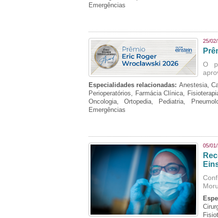
Emergências
25/02
Prê
O p
apro
Especialidades relacionadas:
Anestesia, Ca
Perioperatórios, Farmácia Clínica, Fisioterap
Oncologia, Ortopedia, Pediatria, Pneumo
Emergências
05/01
Rec
Eins
Conf
Moru
Espe
Cirur
Fisi