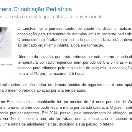
meira Crioablação Pediátrica
écnica custa o mesmo que a ablação convencional
O Einstein foi o primeiro centro de saúde no Brasil a realizar
crioablação para tratamento de arritmias em um paciente pediátric
O procedimento é altamente indicado para essa faixa etária devi
ao delicado organismo infantil, ainda em formação.
Diferente da ablação, que trata arritmias por cateterismo usando al
temperatura por radiofrequência num período de 5 a 6 horas – n
mesmo que
indicada para crianças pelo alto índice de bloqueio, a crioablação
feita a -50ºC em, no máximo, 2,5 horas.
omplicações por não afetar os demais tecidos do organismo, e é uma opç
ta o mesmo valor da ablação por alta temperatura.
do no Einstein com a crioablação foi um menino de 14 anos portador de Wo
ana, uma síndrome que pode levar à morte por parada cardíaca. O jovem sofr
 podia praticar esportes. Em 2014, passou pelo procedimento de ablação, q
 via. No início deste ano, ele foi tratado com a crioablação e, apenas tr
ma rotina de atividades físicas, incluindo a sua paixão, o futebol.