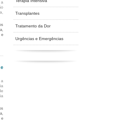
Terapia Intensiva
 a
ão
a,
Transplantes
os
Tratamento da Dor
a,
 e
Urgências e Emergências
 e
 a
ia
de
ia
os
a,
 e