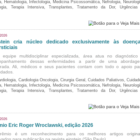
ia, Hematologia, Infectologia, Medicina Psicossomática, Nefrologia, Neurologi
logia, Terapia Intensiva, Transplantes, Tratamento da Dor, Urgências
/2026
stein cria núcleo dedicado exclusivamente às doenç
rsticiais
equipe multidisciplinar especializada, área atua no diagnóstico
mpanhamento dessas enfermidades a partir de uma abordag
grada. Ali, médicos e seus pacientes contam com todo o apoio pa
idados.
rdiologia, Cardiologia Oncologia, Cirurgia Geral, Cuidados Paliativos, Cuidad
ia, Hematologia, Infectologia, Medicina Psicossomática, Nefrologia, Neurologi
logia, Terapia Intensiva, Transplantes, Tratamento da Dor, Urgências
/2026
mio Eric Roger Wroclawski, edição 2026
rêmio é um reconhecimento para os melhores artigos origina
vados para publicação na revista einstein (São Paulo).