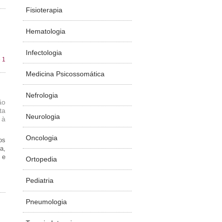
Fisioterapia
Hematologia
Infectologia
 1
Medicina Psicossomática
Nefrologia
ão
ta
Neurologia
 à
Oncologia
os
a,
 e
Ortopedia
Pediatria
Pneumologia