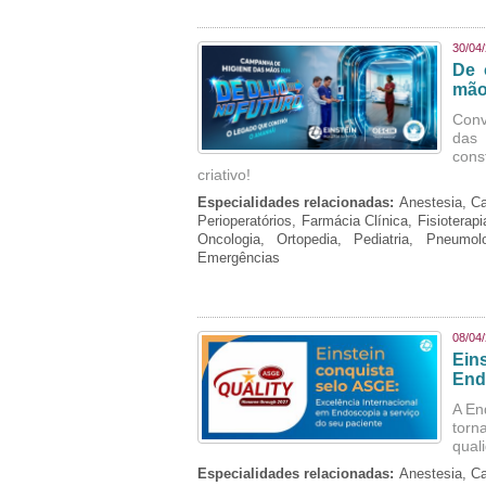
30/04
De 
mão
Conv
das 
cons
criativo!
Especialidades relacionadas:
Anestesia, Ca
Perioperatórios, Farmácia Clínica, Fisioterap
Oncologia, Ortopedia, Pediatria, Pneumo
Emergências
08/04
Ein
End
A En
torn
qual
Especialidades relacionadas:
Anestesia, Ca