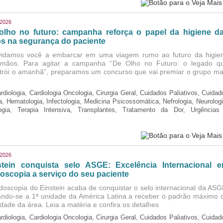
/2026
olho no futuro: campanha reforça o papel da higiene d
s na segurança do paciente
idamos você a embarcar em uma viagem rumo ao futuro da higie
mãos. Para agitar a campanha “De Olho no Futuro: o legado q
trói o amanhã”, preparamos um concurso que vai premiar o grupo ma
rdiologia, Cardiologia Oncologia, Cirurgia Geral, Cuidados Paliativos, Cuidad
ia, Hematologia, Infectologia, Medicina Psicossomática, Nefrologia, Neurologi
logia, Terapia Intensiva, Transplantes, Tratamento da Dor, Urgências
/2026
stein conquista selo ASGE: Excelência Internacional 
oscopia a serviço do seu paciente
doscopia do Einstein acaba de conquistar o selo internacional da ASG
ando-se a 1ª unidade da América Latina a receber o padrão máximo 
idade da área. Leia a matéria e confira os detalhes
rdiologia, Cardiologia Oncologia, Cirurgia Geral, Cuidados Paliativos, Cuidad