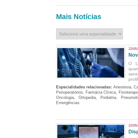
Mais Notícias
22/05
Nov
O L
quan
sens
prol
Especialidades relacionadas:
Anestesia, Ca
Perioperatórios, Farmácia Clínica, Fisioterap
Oncologia, Ortopedia, Pediatria, Pneumo
Emergências
22/05
Dis