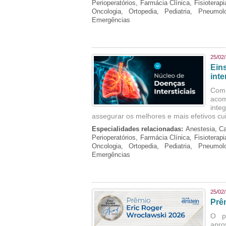
Perioperatórios, Farmácia Clínica, Fisioterap
Oncologia, Ortopedia, Pediatria, Pneumo
Emergências
25/02
Ein
inte
Com 
aco
inte
assegurar os melhores e mais efetivos cu
Especialidades relacionadas:
Anestesia, Ca
Perioperatórios, Farmácia Clínica, Fisioterap
Oncologia, Ortopedia, Pediatria, Pneumo
Emergências
25/02
Prê
O p
apro