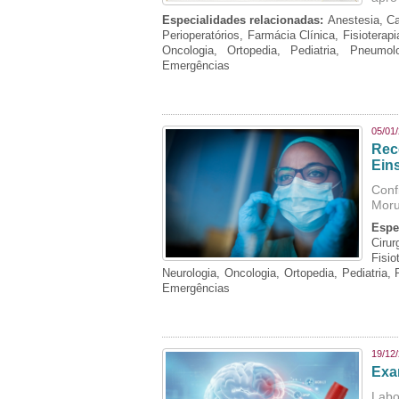
Especialidades relacionadas:
Anestesia, Ca
Perioperatórios, Farmácia Clínica, Fisioterap
Oncologia, Ortopedia, Pediatria, Pneumo
Emergências
05/01
Rec
Eins
Conf
Moru
Espe
Cirur
Fisi
Neurologia, Oncologia, Ortopedia, Pediatria,
Emergências
19/12
Exa
Labo