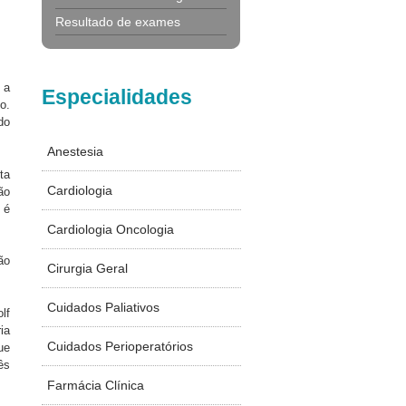
Resultado de exames
 a
Especialidades
o.
do
Anestesia
ta
Cardiologia
ão
 é
Cardiologia Oncologia
ão
Cirurgia Geral
Cuidados Paliativos
lf
ia
Cuidados Perioperatórios
ue
ês
Farmácia Clínica