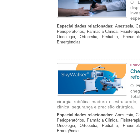
O La
disp
inva
espe
Especialidades relacionadas:
Anestesia, Ca
Perioperatórios, Farmácia Clínica, Fisioterap
Oncologia, Ortopedia, Pediatria, Pneumo
Emergências
07/05
Che
refo
O Ei
cheg
Tota
cirurgia robótica maduro e estruturado
clínica, segurança e precisão cirúrgica.
Especialidades relacionadas:
Anestesia, Ca
Perioperatórios, Farmácia Clínica, Fisioterap
Oncologia, Ortopedia, Pediatria, Pneumo
Emergências