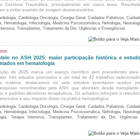
o Cerebral Traumática, principalmente em casos leves. Resultad
am a evitar exames de imagem desnecessários.
rdiologia, Cardiologia Oncologia, Cirurgia Geral, Cuidados Paliativos, Cuidad
ia, Hematologia, Infectologia, Medicina Psicossomática, Nefrologia, Neurologi
Intensiva, Transplantes, Tratamento da Dor, Urgências e Emergências
/2025
stein no ASH 2025: maior participação histórica e estud
miados em hematologia
ição de 2025 marca um avanço científico sem precedentes para
tein: três estudos premiados e um total de 42 trabalhos selecionado
a matéria, destacamos os sete estudos prioritários aceitos pe
esquisas reconhecidas pela ASH, que abordam desde transplante
o e padrões decisórios terapêuticos. Os achados reforçam a relevânc
-americana e seu impacto direto na prática hematológica.
rdiologia, Cardiologia Oncologia, Cirurgia Geral, Cuidados Paliativos, Cuidad
ia, Hematologia, Infectologia, Medicina Psicossomática, Nefrologia, Neurologi
logia, Terapia Intensiva, Transplantes, Tratamento da Dor, Urgências