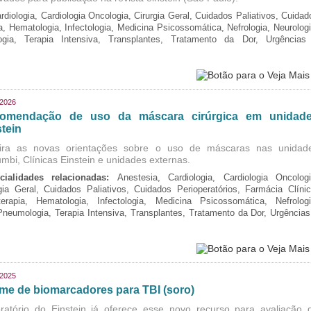
rdiologia, Cardiologia Oncologia, Cirurgia Geral, Cuidados Paliativos, Cuidad
ia, Hematologia, Infectologia, Medicina Psicossomática, Nefrologia, Neurologi
logia, Terapia Intensiva, Transplantes, Tratamento da Dor, Urgências
/2026
omendação de uso da máscara cirúrgica em unidad
tein
ira as novas orientações sobre o uso de máscaras nas unidad
mbi, Clínicas Einstein e unidades externas.
cialidades relacionadas:
Anestesia, Cardiologia, Cardiologia Oncologi
gia Geral, Cuidados Paliativos, Cuidados Perioperatórios, Farmácia Clínic
oterapia, Hematologia, Infectologia, Medicina Psicossomática, Nefrologi
 Pneumologia, Terapia Intensiva, Transplantes, Tratamento da Dor, Urgências
/2025
me de biomarcadores para TBI (soro)
ratório do Einstein já oferece esse novo recurso para avaliação 