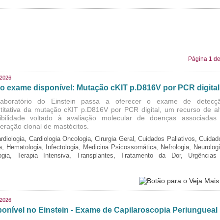
Página 1 de
/2026
o exame disponível: Mutação cKIT p.D816V por PCR digital
aboratório do Einstein passa a oferecer o exame de detecç
titativa da mutação cKIT p.D816V por PCR digital, um recurso de al
ibilidade voltado à avaliação molecular de doenças associadas
iferação clonal de mastócitos.
rdiologia, Cardiologia Oncologia, Cirurgia Geral, Cuidados Paliativos, Cuidad
ia, Hematologia, Infectologia, Medicina Psicossomática, Nefrologia, Neurologi
logia, Terapia Intensiva, Transplantes, Tratamento da Dor, Urgências
/2026
ponível no Einstein - Exame de Capilaroscopia Periungueal