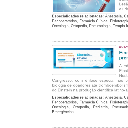
Lesã
ajud
Especialidades relacionadas:
Anestesia, Ca
Perioperatórios, Farmácia Clínica, Fisioterap
Oncologia, Ortopedia, Pneumologia, Terapia 
05/12
Ein
pre
A ed
Eins
Nest
Congresso, com ênfase especial nas p
biologia de doadores até tromboembolism
do Einstein na produção científica latino
Especialidades relacionadas:
Anestesia, Ca
Perioperatórios, Farmácia Clínica, Fisioterap
Oncologia, Ortopedia, Pediatria, Pneumo
Emergências