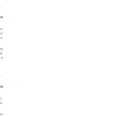
as
ne
ue
is
os
a,
 e
em
E,
de
os