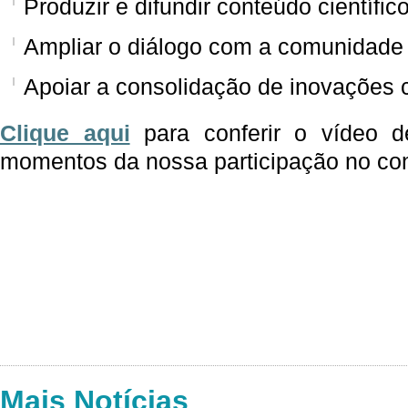
Produzir e difundir conteúdo científic
Ampliar o diálogo com a comunidade
Apoiar a consolidação de inovações c
C
lique aqui
para c
onf
e
r
ir
o vídeo
d
momentos da nossa participação no co
Mais Notícias