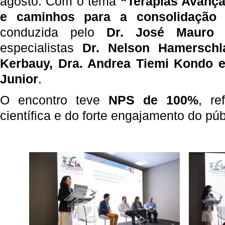
agosto.
Com o tema
“Terapias Avança
e caminhos para a consolidação c
conduzida pelo
Dr. Jos
é
Maur
especialistas
Dr. Nelson
Hamerschl
Kerbauy
, Dra. Andrea Tiemi Kondo e
Junior
.
O encontro teve
NPS de 100%
, re
científica e do forte engajamento do púb