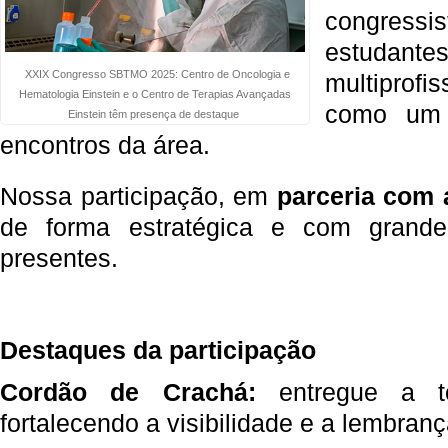
congressis
estudan
XXIX Congresso SBTMO 2025: Centro de Oncologia e
multiprofi
Hematologia Einstein e o Centro de Terapias Avançadas
como um 
Einstein têm presença de destaque
encontros da área.
Nossa participação, em
parceria com
de forma estratégica e com grande
presentes.
Destaques da participação
Cordão de Crachá:
entregue a to
fortalecendo a visibilidade e a lembran