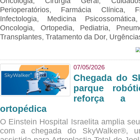
Oncologia, Cirurgia Geral, Cuidado
Perioperatórios, Farmácia Clínica, Fi
Infectologia, Medicina Psicossomática,
Oncologia, Ortopedia, Pediatria, Pneumo
Transplantes, Tratamento da Dor, Urgênci
07/05/2026
Chegada do Sk
parque robót
reforça a c
ortopédica
O Einstein Hospital Israelita amplia se
com a chegada do SkyWalker®, uma
assistida para Artroplastia Total de Joe