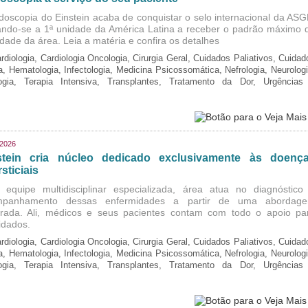
doscopia do Einstein acaba de conquistar o selo internacional da ASG
ando-se a 1ª unidade da América Latina a receber o padrão máximo 
idade da área. Leia a matéria e confira os detalhes
rdiologia, Cardiologia Oncologia, Cirurgia Geral, Cuidados Paliativos, Cuidad
ia, Hematologia, Infectologia, Medicina Psicossomática, Nefrologia, Neurologi
logia, Terapia Intensiva, Transplantes, Tratamento da Dor, Urgências
/2026
stein cria núcleo dedicado exclusivamente às doenç
rsticiais
equipe multidisciplinar especializada, área atua no diagnóstico
mpanhamento dessas enfermidades a partir de uma abordag
grada. Ali, médicos e seus pacientes contam com todo o apoio pa
idados.
rdiologia, Cardiologia Oncologia, Cirurgia Geral, Cuidados Paliativos, Cuidad
ia, Hematologia, Infectologia, Medicina Psicossomática, Nefrologia, Neurologi
logia, Terapia Intensiva, Transplantes, Tratamento da Dor, Urgências