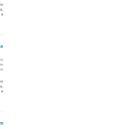
os
a,
 e
as
ne
ue
is
os
a,
 e
em