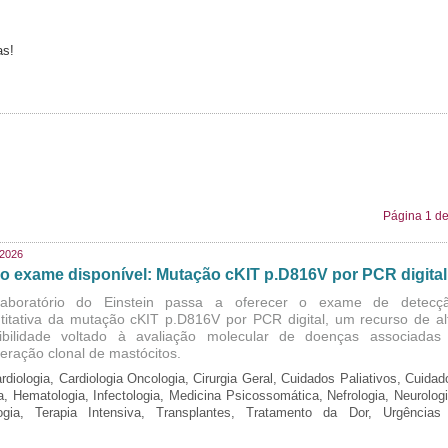
as!
Página 1 de
/2026
o exame disponível: Mutação cKIT p.D816V por PCR digital
aboratório do Einstein passa a oferecer o exame de detecç
titativa da mutação cKIT p.D816V por PCR digital, um recurso de al
ibilidade voltado à avaliação molecular de doenças associadas
iferação clonal de mastócitos.
rdiologia, Cardiologia Oncologia, Cirurgia Geral, Cuidados Paliativos, Cuidad
ia, Hematologia, Infectologia, Medicina Psicossomática, Nefrologia, Neurologi
logia, Terapia Intensiva, Transplantes, Tratamento da Dor, Urgências