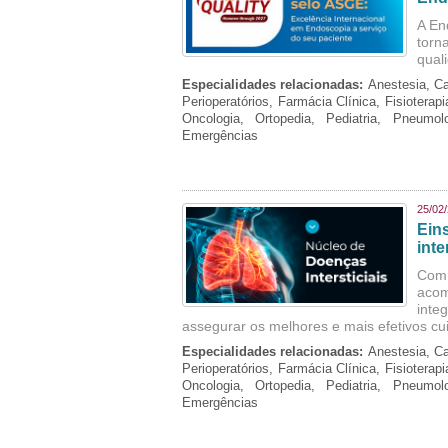
A En
torn
qual
Especialidades relacionadas:
Anestesia, Ca
Perioperatórios, Farmácia Clínica, Fisioterap
Oncologia, Ortopedia, Pediatria, Pneumo
Emergências
25/02
Ein
inte
Com 
aco
inte
assegurar os melhores e mais efetivos cu
Especialidades relacionadas:
Anestesia, Ca
Perioperatórios, Farmácia Clínica, Fisioterap
Oncologia, Ortopedia, Pediatria, Pneumo
Emergências