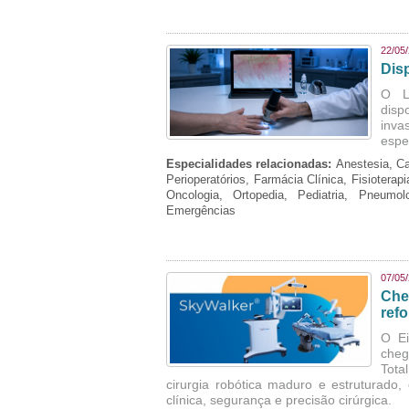
22/05
Dis
O La
disp
inva
espe
Especialidades relacionadas:
Anestesia, Ca
Perioperatórios, Farmácia Clínica, Fisioterap
Oncologia, Ortopedia, Pediatria, Pneumo
Emergências
07/05
Che
refo
O Ei
cheg
Tota
cirurgia robótica maduro e estruturado
clínica, segurança e precisão cirúrgica.