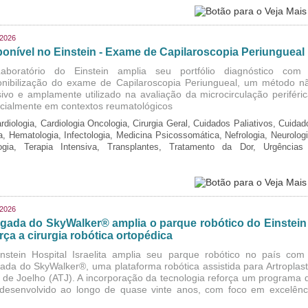
/2026
ponível no Einstein - Exame de Capilaroscopia Periungueal
boratório do Einstein amplia seu portfólio diagnóstico com
onibilização do exame de Capilaroscopia Periungueal, um método n
sivo e amplamente utilizado na avaliação da microcirculação periféric
cialmente em contextos reumatológicos
rdiologia, Cardiologia Oncologia, Cirurgia Geral, Cuidados Paliativos, Cuidad
ia, Hematologia, Infectologia, Medicina Psicossomática, Nefrologia, Neurologi
logia, Terapia Intensiva, Transplantes, Tratamento da Dor, Urgências
/2026
gada do SkyWalker® amplia o parque robótico do Einstein
rça a cirurgia robótica ortopédica
nstein Hospital Israelita amplia seu parque robótico no país com
ada do SkyWalker®, uma plataforma robótica assistida para Artroplast
l de Joelho (ATJ). A incorporação da tecnologia reforça um programa 
, desenvolvido ao longo de quase vinte anos, com foco em excelênc