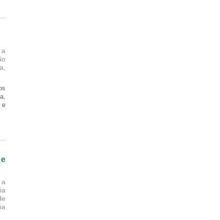
 a
ão
a,
os
a,
 e
 e
 a
ia
de
ia