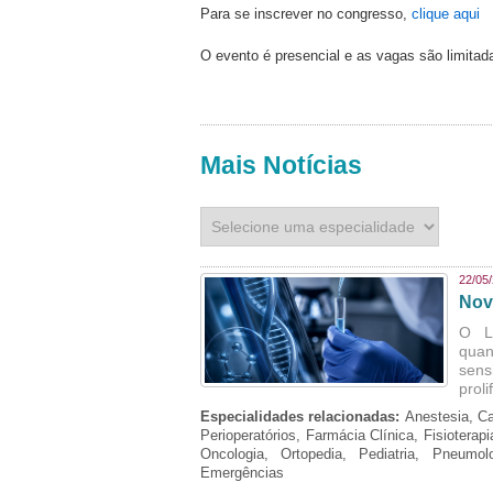
Para se inscrever no congresso,
clique aqui
O evento é presencial e as vagas são limitad
Mais Notícias
22/05
Nov
O L
quan
sens
prol
Especialidades relacionadas:
Anestesia, Ca
Perioperatórios, Farmácia Clínica, Fisioterap
Oncologia, Ortopedia, Pediatria, Pneumo
Emergências