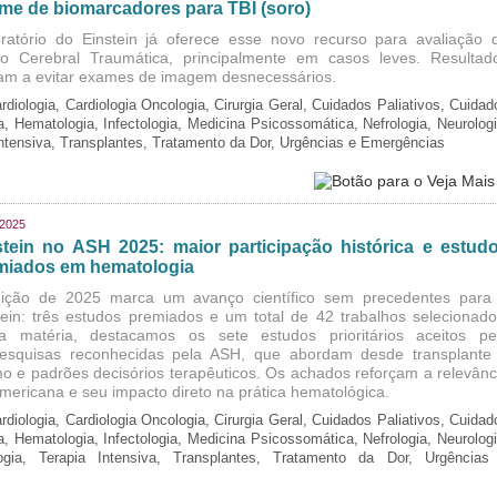
me de biomarcadores para TBI (soro)
ratório do Einstein já oferece esse novo recurso para avaliação 
o Cerebral Traumática, principalmente em casos leves. Resultad
am a evitar exames de imagem desnecessários.
rdiologia, Cardiologia Oncologia, Cirurgia Geral, Cuidados Paliativos, Cuidad
ia, Hematologia, Infectologia, Medicina Psicossomática, Nefrologia, Neurologi
Intensiva, Transplantes, Tratamento da Dor, Urgências e Emergências
/2025
stein no ASH 2025: maior participação histórica e estud
miados em hematologia
ição de 2025 marca um avanço científico sem precedentes para
tein: três estudos premiados e um total de 42 trabalhos selecionado
a matéria, destacamos os sete estudos prioritários aceitos pe
esquisas reconhecidas pela ASH, que abordam desde transplante
o e padrões decisórios terapêuticos. Os achados reforçam a relevânc
-americana e seu impacto direto na prática hematológica.
rdiologia, Cardiologia Oncologia, Cirurgia Geral, Cuidados Paliativos, Cuidad
ia, Hematologia, Infectologia, Medicina Psicossomática, Nefrologia, Neurologi
logia, Terapia Intensiva, Transplantes, Tratamento da Dor, Urgências