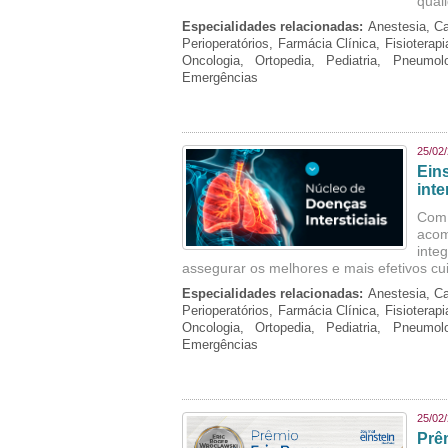
qual
Especialidades relacionadas:
Anestesia, Ca
Perioperatórios, Farmácia Clínica, Fisioterap
Oncologia, Ortopedia, Pediatria, Pneumo
Emergências
25/02
Ein
inte
Com 
aco
inte
assegurar os melhores e mais efetivos cu
Especialidades relacionadas:
Anestesia, Ca
Perioperatórios, Farmácia Clínica, Fisioterap
Oncologia, Ortopedia, Pediatria, Pneumo
Emergências
25/02
Prê