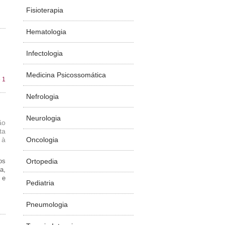
Fisioterapia
Hematologia
Infectologia
Medicina Psicossomática
 1
Nefrologia
Neurologia
ão
ta
Oncologia
 à
Ortopedia
os
a,
 e
Pediatria
Pneumologia