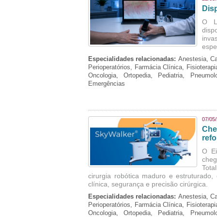
Dis
O La
disp
inva
espe
Especialidades relacionadas:
Anestesia, Ca
Perioperatórios, Farmácia Clínica, Fisioterap
Oncologia, Ortopedia, Pediatria, Pneumo
Emergências
07/05
Che
refo
O Ei
cheg
Tota
cirurgia robótica maduro e estruturado
clínica, segurança e precisão cirúrgica.
Especialidades relacionadas:
Anestesia, Ca
Perioperatórios, Farmácia Clínica, Fisioterap
Oncologia, Ortopedia, Pediatria, Pneumo