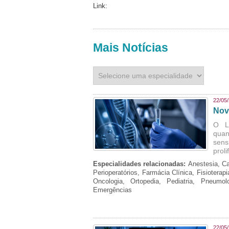
Link:
Mais Notícias
22/05
Nov
O L
quan
sens
prol
Especialidades relacionadas:
Anestesia, Ca
Perioperatórios, Farmácia Clínica, Fisioterap
Oncologia, Ortopedia, Pediatria, Pneumo
Emergências
22/05