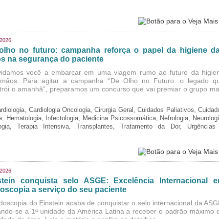
/2026
olho no futuro: campanha reforça o papel da higiene d
s na segurança do paciente
idamos você a embarcar em uma viagem rumo ao futuro da higie
mãos. Para agitar a campanha “De Olho no Futuro: o legado q
trói o amanhã”, preparamos um concurso que vai premiar o grupo ma
rdiologia, Cardiologia Oncologia, Cirurgia Geral, Cuidados Paliativos, Cuidad
ia, Hematologia, Infectologia, Medicina Psicossomática, Nefrologia, Neurologi
logia, Terapia Intensiva, Transplantes, Tratamento da Dor, Urgências
/2026
stein conquista selo ASGE: Excelência Internacional 
oscopia a serviço do seu paciente
doscopia do Einstein acaba de conquistar o selo internacional da ASG
ando-se a 1ª unidade da América Latina a receber o padrão máximo 