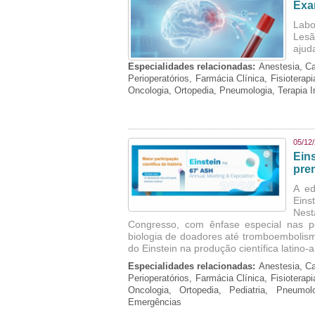
Exa
Labo
Lesã
ajud
Especialidades relacionadas:
Anestesia, Ca
Perioperatórios, Farmácia Clínica, Fisioterap
Oncologia, Ortopedia, Pneumologia, Terapia 
05/12
Ein
pre
A ed
Eins
Nest
Congresso, com ênfase especial nas p
biologia de doadores até tromboembolism
do Einstein na produção científica latino
Especialidades relacionadas:
Anestesia, Ca
Perioperatórios, Farmácia Clínica, Fisioterap
Oncologia, Ortopedia, Pediatria, Pneumo
Emergências