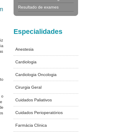
Resultado de exames
m
Especialidades
iz
ia
Anestesia
as
Cardiologia
Cardiologia Oncologia
to
Cirurgia Geral
 o
Cuidados Paliativos
e
de
Cuidados Perioperatórios
os
Farmácia Clínica