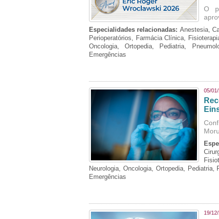
O p
apro
Especialidades relacionadas:
Anestesia, Ca
Perioperatórios, Farmácia Clínica, Fisioterap
Oncologia, Ortopedia, Pediatria, Pneumo
Emergências
05/01
Rec
Eins
Conf
Moru
Espe
Cirur
Fisi
Neurologia, Oncologia, Ortopedia, Pediatria,
Emergências
19/12