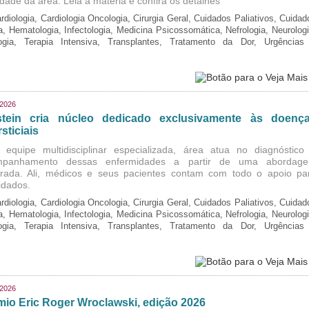
idade da área. Leia a matéria e confira os detalhes
rdiologia, Cardiologia Oncologia, Cirurgia Geral, Cuidados Paliativos, Cuidad
ia, Hematologia, Infectologia, Medicina Psicossomática, Nefrologia, Neurologi
logia, Terapia Intensiva, Transplantes, Tratamento da Dor, Urgências
/2026
stein cria núcleo dedicado exclusivamente às doenç
rsticiais
equipe multidisciplinar especializada, área atua no diagnóstico
mpanhamento dessas enfermidades a partir de uma abordag
grada. Ali, médicos e seus pacientes contam com todo o apoio pa
idados.
rdiologia, Cardiologia Oncologia, Cirurgia Geral, Cuidados Paliativos, Cuidad
ia, Hematologia, Infectologia, Medicina Psicossomática, Nefrologia, Neurologi
logia, Terapia Intensiva, Transplantes, Tratamento da Dor, Urgências
/2026
mio Eric Roger Wroclawski, edição 2026