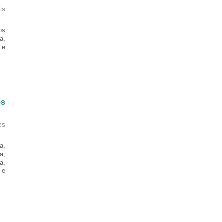
is
os
a,
 e
es
es
a,
a,
a,
 e