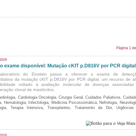
Página 1 de
/2026
o exame disponível: Mutação cKIT p.D816V por PCR digital
aboratório do Einstein passa a oferecer o exame de detecç
titativa da mutação cKIT p.D816V por PCR digital, um recurso de al
ibilidade voltado à avaliação molecular de doenças associadas
iferação clonal de mastócitos.
rdiologia, Cardiologia Oncologia, Cirurgia Geral, Cuidados Paliativos, Cuidad
ia, Hematologia, Infectologia, Medicina Psicossomática, Nefrologia, Neurologi
logia, Terapia Intensiva, Transplantes, Tratamento da Dor, Urgências
/2026