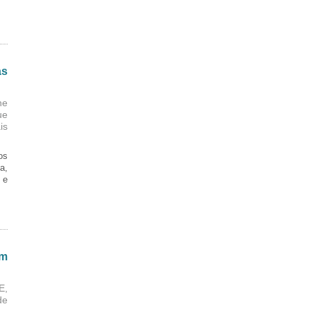
as
ne
ue
is
os
a,
 e
em
E,
de