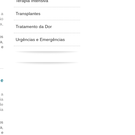
Terapia Intensiva
Transplantes
 a
ão
a,
Tratamento da Dor
os
Urgências e Emergências
a,
 e
 e
 a
ia
de
ia
os
a,
 e