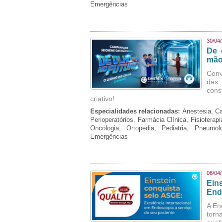
Emergências
30/04
De 
mão
Conv
das 
cons
criativo!
Especialidades relacionadas:
Anestesia, Ca
Perioperatórios, Farmácia Clínica, Fisioterap
Oncologia, Ortopedia, Pediatria, Pneumo
Emergências
08/04
Ein
End
A En
torn