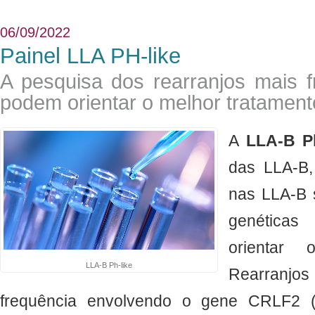
06/09/2022
Painel LLA PH-like
A pesquisa dos rearranjos mais 
podem orientar o melhor tratament
​A
LLA-B Ph
das LLA-B,
nas LLA-B 
genética
orientar
LLA-B Ph-like
Rearranj
frequência envolvendo o gene CRLF2 