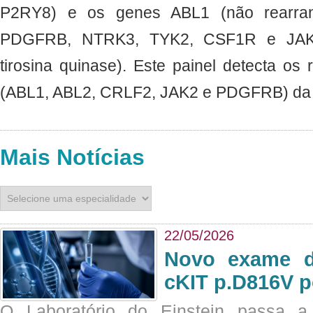
P2RY8) e os genes ABL1 (não rearra
PDGFRB, NTRK3, TYK2, CSF1R e JAK2 
tirosina quinase). Este painel detecta os 
(ABL1, ABL2, CRLF2, JAK2 e PDGFRB) da L
Mais Notícias
22/05/2026
Novo exame di
cKIT p.D816V p
O Laboratório do Einstein passa 