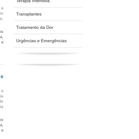
Terapia Intensiva
 a
ão
Transplantes
a,
Tratamento da Dor
os
a,
Urgências e Emergências
 e
 e
 a
ia
de
ia
os
a,
 e