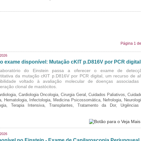
Página 1 de
/2026
o exame disponível: Mutação cKIT p.D816V por PCR digital
aboratório do Einstein passa a oferecer o exame de detecç
titativa da mutação cKIT p.D816V por PCR digital, um recurso de al
ibilidade voltado à avaliação molecular de doenças associadas
iferação clonal de mastócitos.
rdiologia, Cardiologia Oncologia, Cirurgia Geral, Cuidados Paliativos, Cuidad
ia, Hematologia, Infectologia, Medicina Psicossomática, Nefrologia, Neurologi
logia, Terapia Intensiva, Transplantes, Tratamento da Dor, Urgências
/2026
ponível no Einstein - Exame de Capilaroscopia Periungueal