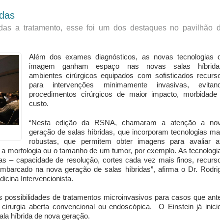
idas
as a tratamento, esse foi um dos destaques no pavilhão 
​Além dos exames diagnósticos, as novas tecnologias 
imagem ganham espaço nas novas salas híbrida
ambientes cirúrgicos equipados com sofisticados recurs
para intervenções minimamente invasivas, evitan
procedimentos cirúrgicos de maior impacto, morbidade
custo.
“Nesta edição da RSNA, chamaram a atenção a no
geração de salas híbridas, que incorporam tecnologias ma
robustas, que permitem obter imagens para avaliar a
s a morfologia ou o tamanho de um tumor, por exemplo. As tecnologi
 – capacidade de resolução, cortes cada vez mais finos, recurs
embarcado na nova geração de salas híbridas”, afirma o Dr. Rodri
icina Intervencionista.
as possibilidades de tratamentos microinvasivos para casos que ant
irurgia aberta convencional ou endoscópica. O Einstein já inici
ala híbrida de nova geração.