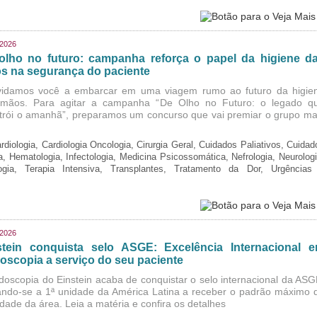
/2026
olho no futuro: campanha reforça o papel da higiene d
s na segurança do paciente
idamos você a embarcar em uma viagem rumo ao futuro da higie
mãos. Para agitar a campanha “De Olho no Futuro: o legado q
trói o amanhã”, preparamos um concurso que vai premiar o grupo ma
rdiologia, Cardiologia Oncologia, Cirurgia Geral, Cuidados Paliativos, Cuidad
ia, Hematologia, Infectologia, Medicina Psicossomática, Nefrologia, Neurologi
logia, Terapia Intensiva, Transplantes, Tratamento da Dor, Urgências
/2026
stein conquista selo ASGE: Excelência Internacional 
oscopia a serviço do seu paciente
doscopia do Einstein acaba de conquistar o selo internacional da ASG
ando-se a 1ª unidade da América Latina a receber o padrão máximo 
idade da área. Leia a matéria e confira os detalhes