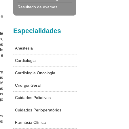
Resultado de exames
de
Especialidades
de
s,
os
Anestesia
do
 e
Cardiologia
va
Cardiologia Oncologia
is
té
Cirurgia Geral
as
os
Cuidados Paliativos
go
Cuidados Perioperatórios
es
ou
Farmácia Clínica