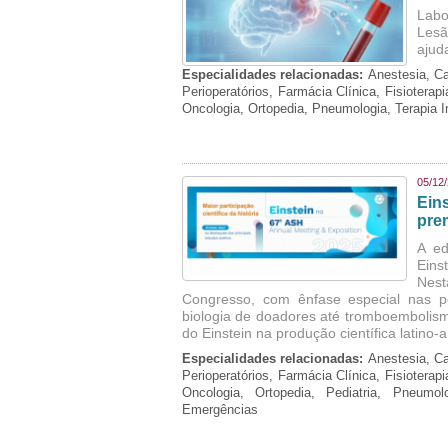
Labo
Lesã
ajud
Especialidades relacionadas:
Anestesia, Ca
Perioperatórios, Farmácia Clínica, Fisioterap
Oncologia, Ortopedia, Pneumologia, Terapia 
05/12
Ein
pre
A ed
Eins
Nest
Congresso, com ênfase especial nas p
biologia de doadores até tromboembolism
do Einstein na produção científica latino
Especialidades relacionadas:
Anestesia, Ca
Perioperatórios, Farmácia Clínica, Fisioterap
Oncologia, Ortopedia, Pediatria, Pneumo
Emergências