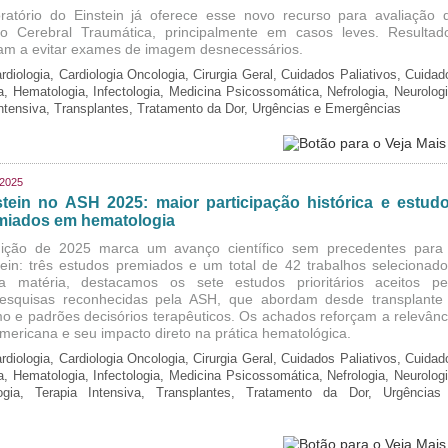
ratório do Einstein já oferece esse novo recurso para avaliação 
o Cerebral Traumática, principalmente em casos leves. Resultad
am a evitar exames de imagem desnecessários.
rdiologia, Cardiologia Oncologia, Cirurgia Geral, Cuidados Paliativos, Cuidad
ia, Hematologia, Infectologia, Medicina Psicossomática, Nefrologia, Neurologi
Intensiva, Transplantes, Tratamento da Dor, Urgências e Emergências
/2025
stein no ASH 2025: maior participação histórica e estud
miados em hematologia
ição de 2025 marca um avanço científico sem precedentes para
tein: três estudos premiados e um total de 42 trabalhos selecionado
a matéria, destacamos os sete estudos prioritários aceitos pe
esquisas reconhecidas pela ASH, que abordam desde transplante
o e padrões decisórios terapêuticos. Os achados reforçam a relevânc
-americana e seu impacto direto na prática hematológica.
rdiologia, Cardiologia Oncologia, Cirurgia Geral, Cuidados Paliativos, Cuidad
ia, Hematologia, Infectologia, Medicina Psicossomática, Nefrologia, Neurologi
logia, Terapia Intensiva, Transplantes, Tratamento da Dor, Urgências