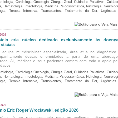
rdiologia, Cardiologia Oncologia, Cirurgia Geral, Cuidados Paliativos, Cuidad
ia, Hematologia, Infectologia, Medicina Psicossomática, Nefrologia, Neurologi
logia, Terapia Intensiva, Transplantes, Tratamento da Dor, Urgências
/2026
stein cria núcleo dedicado exclusivamente às doenç
rsticiais
equipe multidisciplinar especializada, área atua no diagnóstico
mpanhamento dessas enfermidades a partir de uma abordag
grada. Ali, médicos e seus pacientes contam com todo o apoio pa
idados.
rdiologia, Cardiologia Oncologia, Cirurgia Geral, Cuidados Paliativos, Cuidad
ia, Hematologia, Infectologia, Medicina Psicossomática, Nefrologia, Neurologi
logia, Terapia Intensiva, Transplantes, Tratamento da Dor, Urgências
/2026
mio Eric Roger Wroclawski, edição 2026
rêmio é um reconhecimento para os melhores artigos origina