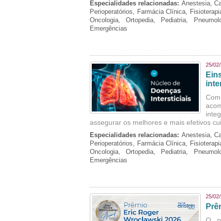
Especialidades relacionadas:
Anestesia, Ca
Perioperatórios, Farmácia Clínica, Fisioterap
Oncologia, Ortopedia, Pediatria, Pneumo
Emergências
25/02
Ein
inte
Com 
aco
inte
assegurar os melhores e mais efetivos cu
Especialidades relacionadas:
Anestesia, Ca
Perioperatórios, Farmácia Clínica, Fisioterap
Oncologia, Ortopedia, Pediatria, Pneumo
Emergências
25/02
Prê
O p