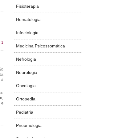
Fisioterapia
Hematologia
Infectologia
 1
Medicina Psicossomática
Nefrologia
ão
Neurologia
ta
 à
Oncologia
os
a,
Ortopedia
 e
Pediatria
Pneumologia