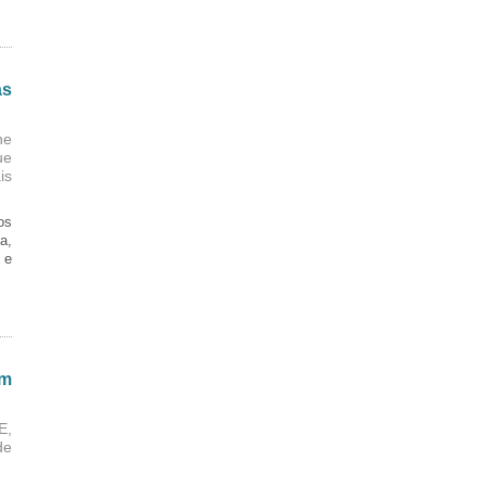
as
ne
ue
is
os
a,
 e
em
E,
de