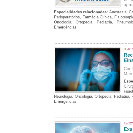
apro
Especialidades relacionadas:
Anestesia, Ca
Perioperatórios, Farmácia Clínica, Fisioterap
Oncologia, Ortopedia, Pediatria, Pneumo
Emergências
05/01
Rec
Eins
Conf
Moru
Espe
Cirur
Fisi
Neurologia, Oncologia, Ortopedia, Pediatria,
Emergências
19/12
Exa