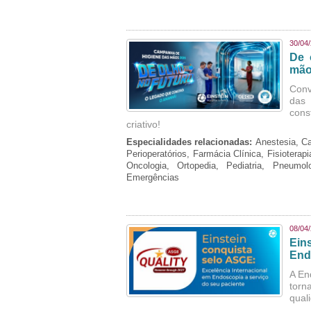
30/04
De 
mão
Conv
das 
cons
criativo!
Especialidades relacionadas:
Anestesia, Ca
Perioperatórios, Farmácia Clínica, Fisioterap
Oncologia, Ortopedia, Pediatria, Pneumo
Emergências
08/04
Ein
End
A En
torn
qual