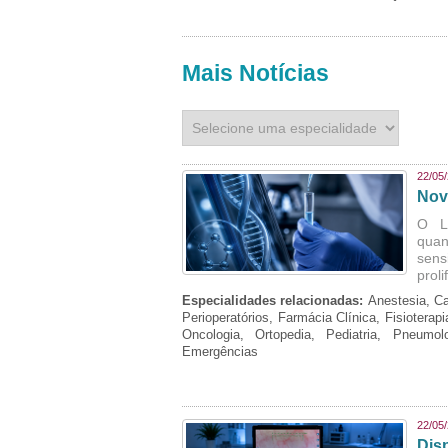
Mais Notícias
22/05
Nov
O L
quan
sens
prol
Especialidades relacionadas:
Anestesia, Ca
Perioperatórios, Farmácia Clínica, Fisioterap
Oncologia, Ortopedia, Pediatria, Pneumo
Emergências
22/05
Dis