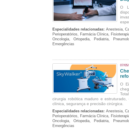
O La
disp
inva
espe
Especialidades relacionadas:
Anestesia, Ca
Perioperatórios, Farmácia Clínica, Fisioterap
Oncologia, Ortopedia, Pediatria, Pneumo
Emergências
07/05
Che
refo
O Ei
cheg
Tota
cirurgia robótica maduro e estruturado
clínica, segurança e precisão cirúrgica.
Especialidades relacionadas:
Anestesia, Ca
Perioperatórios, Farmácia Clínica, Fisioterap
Oncologia, Ortopedia, Pediatria, Pneumo
Emergências