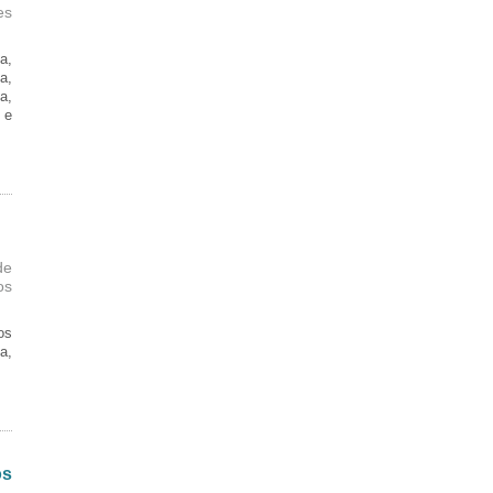
es
a,
a,
a,
 e
de
os
os
a,
os