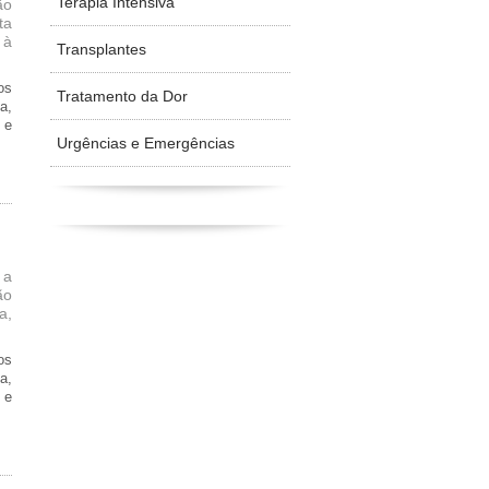
Terapia Intensiva
ão
ta
 à
Transplantes
os
Tratamento da Dor
a,
 e
Urgências e Emergências
 a
ão
a,
os
a,
 e