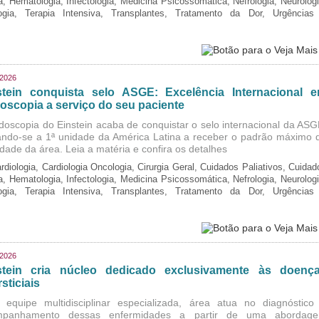
ia, Hematologia, Infectologia, Medicina Psicossomática, Nefrologia, Neurologi
logia, Terapia Intensiva, Transplantes, Tratamento da Dor, Urgências
/2026
stein conquista selo ASGE: Excelência Internacional 
oscopia a serviço do seu paciente
doscopia do Einstein acaba de conquistar o selo internacional da ASG
ando-se a 1ª unidade da América Latina a receber o padrão máximo 
idade da área. Leia a matéria e confira os detalhes
rdiologia, Cardiologia Oncologia, Cirurgia Geral, Cuidados Paliativos, Cuidad
ia, Hematologia, Infectologia, Medicina Psicossomática, Nefrologia, Neurologi
logia, Terapia Intensiva, Transplantes, Tratamento da Dor, Urgências
/2026
stein cria núcleo dedicado exclusivamente às doenç
rsticiais
equipe multidisciplinar especializada, área atua no diagnóstico
mpanhamento dessas enfermidades a partir de uma abordag