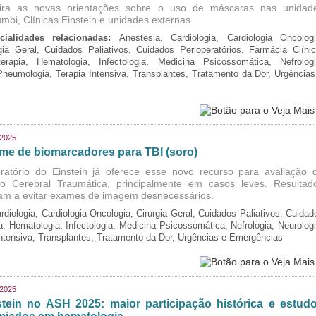
ira as novas orientações sobre o uso de máscaras nas unidad
mbi, Clínicas Einstein e unidades externas.
cialidades relacionadas:
Anestesia, Cardiologia, Cardiologia Oncologi
gia Geral, Cuidados Paliativos, Cuidados Perioperatórios, Farmácia Clínic
oterapia, Hematologia, Infectologia, Medicina Psicossomática, Nefrologi
 Pneumologia, Terapia Intensiva, Transplantes, Tratamento da Dor, Urgências
/2025
me de biomarcadores para TBI (soro)
ratório do Einstein já oferece esse novo recurso para avaliação 
o Cerebral Traumática, principalmente em casos leves. Resultad
am a evitar exames de imagem desnecessários.
rdiologia, Cardiologia Oncologia, Cirurgia Geral, Cuidados Paliativos, Cuidad
ia, Hematologia, Infectologia, Medicina Psicossomática, Nefrologia, Neurologi
Intensiva, Transplantes, Tratamento da Dor, Urgências e Emergências
/2025
stein no ASH 2025: maior participação histórica e estud