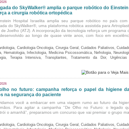
/2026
gada do SkyWalker® amplia o parque robótico do Einstein
rça a cirurgia robótica ortopédica
nstein Hospital Israelita amplia seu parque robótico no país com
ada do SkyWalker®, uma plataforma robótica assistida para Artroplast
l de Joelho (ATJ). A incorporação da tecnologia reforça um programa 
, desenvolvido ao longo de quase vinte anos, com foco em excelênc
rdiologia, Cardiologia Oncologia, Cirurgia Geral, Cuidados Paliativos, Cuidad
ia, Hematologia, Infectologia, Medicina Psicossomática, Nefrologia, Neurologi
logia, Terapia Intensiva, Transplantes, Tratamento da Dor, Urgências
/2026
olho no futuro: campanha reforça o papel da higiene d
s na segurança do paciente
idamos você a embarcar em uma viagem rumo ao futuro da higie
mãos. Para agitar a campanha “De Olho no Futuro: o legado q
trói o amanhã”, preparamos um concurso que vai premiar o grupo ma
rdiologia, Cardiologia Oncologia, Cirurgia Geral, Cuidados Paliativos, Cuidad