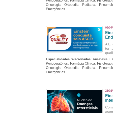
Perioperatórios, Farmácia Clínica, Fisioterap
Oncologia, Ortopedia, Pediatria, Pneumo
Emergências
08/04
Ein
End
A En
torn
qual
Especialidades relacionadas:
Anestesia, Ca
Perioperatórios, Farmácia Clínica, Fisioterap
Oncologia, Ortopedia, Pediatria, Pneumo
Emergências
25/02
Ein
inte
Com 
aco