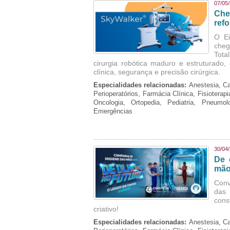
07/05
Che
refo
O Ei
cheg
Tota
cirurgia robótica maduro e estruturado
clínica, segurança e precisão cirúrgica.
Especialidades relacionadas:
Anestesia, Ca
Perioperatórios, Farmácia Clínica, Fisioterap
Oncologia, Ortopedia, Pediatria, Pneumo
Emergências
30/04
De 
mão
Conv
das 
cons
criativo!
Especialidades relacionadas:
Anestesia, Ca