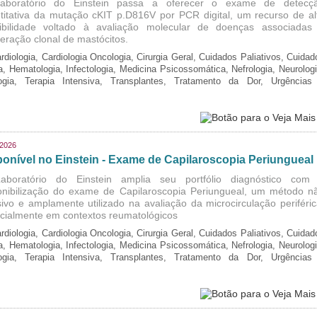
aboratório do Einstein passa a oferecer o exame de detecç
titativa da mutação cKIT p.D816V por PCR digital, um recurso de al
ibilidade voltado à avaliação molecular de doenças associadas
iferação clonal de mastócitos.
rdiologia, Cardiologia Oncologia, Cirurgia Geral, Cuidados Paliativos, Cuidad
ia, Hematologia, Infectologia, Medicina Psicossomática, Nefrologia, Neurologi
logia, Terapia Intensiva, Transplantes, Tratamento da Dor, Urgências
/2026
ponível no Einstein - Exame de Capilaroscopia Periungueal
boratório do Einstein amplia seu portfólio diagnóstico com
onibilização do exame de Capilaroscopia Periungueal, um método n
sivo e amplamente utilizado na avaliação da microcirculação periféric
cialmente em contextos reumatológicos
rdiologia, Cardiologia Oncologia, Cirurgia Geral, Cuidados Paliativos, Cuidad
ia, Hematologia, Infectologia, Medicina Psicossomática, Nefrologia, Neurologi
logia, Terapia Intensiva, Transplantes, Tratamento da Dor, Urgências