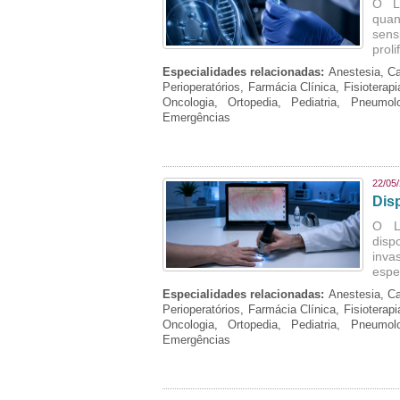
O L
quan
sens
prol
Especialidades relacionadas:
Anestesia, Ca
Perioperatórios, Farmácia Clínica, Fisioterap
Oncologia, Ortopedia, Pediatria, Pneumo
Emergências
22/05
Dis
O La
disp
inva
espe
Especialidades relacionadas:
Anestesia, Ca
Perioperatórios, Farmácia Clínica, Fisioterap
Oncologia, Ortopedia, Pediatria, Pneumo
Emergências