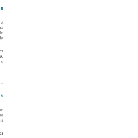
 e
 a
ia
de
ia
os
a,
 e
as
ne
ue
is
os