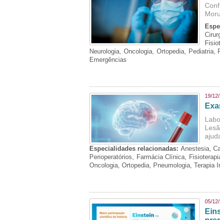
Conf
Moru
Espe
Cirur
Fisi
Neurologia, Oncologia, Ortopedia, Pediatria,
Emergências
19/12
Exa
Labo
Lesã
ajud
Especialidades relacionadas:
Anestesia, Ca
Perioperatórios, Farmácia Clínica, Fisioterap
Oncologia, Ortopedia, Pneumologia, Terapia 
05/12
Ein