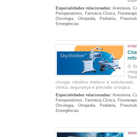
espe
Especialidades relacionadas:
Anestesia, Ca
Perioperatórios, Farmácia Clínica, Fisioterap
Oncologia, Ortopedia, Pediatria, Pneumo
Emergências
07/05
Che
refo
O Ei
cheg
Tota
cirurgia robótica maduro e estruturado
clínica, segurança e precisão cirúrgica.
Especialidades relacionadas:
Anestesia, Ca
Perioperatórios, Farmácia Clínica, Fisioterap
Oncologia, Ortopedia, Pediatria, Pneumo
Emergências
30/04