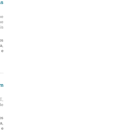
as
ne
ue
is
os
a,
 e
em
E,
de
os
a,
 e