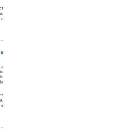
os
a,
 e
 e
 a
ia
de
ia
os
a,
 e