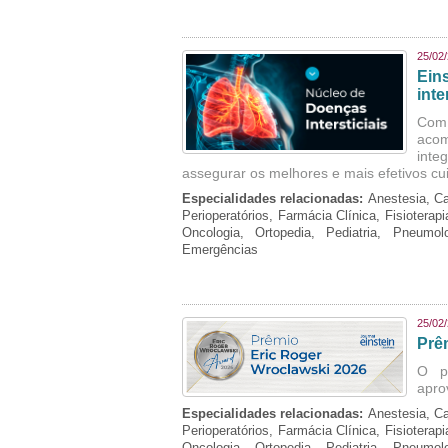
25/02
Ein
inte
Com 
aco
inte
assegurar os melhores e mais efetivos cu
Especialidades relacionadas:
Anestesia, Ca
Perioperatórios, Farmácia Clínica, Fisioterap
Oncologia, Ortopedia, Pediatria, Pneumo
Emergências
25/02
Prê
O p
apro
Especialidades relacionadas:
Anestesia, Ca
Perioperatórios, Farmácia Clínica, Fisioterap
Oncologia, Ortopedia, Pediatria, Pneumo