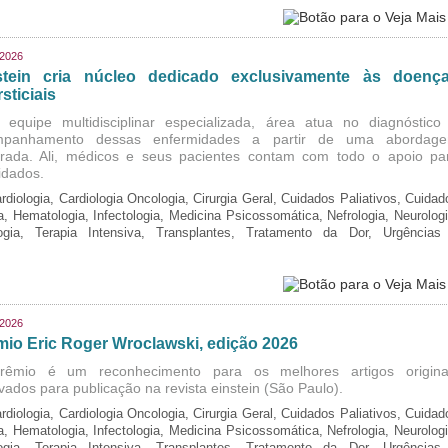
/2026
stein cria núcleo dedicado exclusivamente às doenç
rsticiais
equipe multidisciplinar especializada, área atua no diagnóstico
mpanhamento dessas enfermidades a partir de uma abordag
grada. Ali, médicos e seus pacientes contam com todo o apoio pa
idados.
rdiologia, Cardiologia Oncologia, Cirurgia Geral, Cuidados Paliativos, Cuidad
ia, Hematologia, Infectologia, Medicina Psicossomática, Nefrologia, Neurologi
logia, Terapia Intensiva, Transplantes, Tratamento da Dor, Urgências
/2026
mio Eric Roger Wroclawski, edição 2026
rêmio é um reconhecimento para os melhores artigos origina
vados para publicação na revista einstein (São Paulo).
rdiologia, Cardiologia Oncologia, Cirurgia Geral, Cuidados Paliativos, Cuidad
ia, Hematologia, Infectologia, Medicina Psicossomática, Nefrologia, Neurologi
logia, Terapia Intensiva, Transplantes, Tratamento da Dor, Urgências