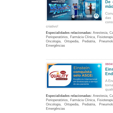
De 
mão
Conv
das 
cons
criativo!
Especialidades relacionadas:
Anestesia, Ca
Perioperatórios, Farmácia Clínica, Fisioterap
Oncologia, Ortopedia, Pediatria, Pneumo
Emergências
08/04
Ein
End
A En
torn
qual
Especialidades relacionadas:
Anestesia, Ca
Perioperatórios, Farmácia Clínica, Fisioterap
Oncologia, Ortopedia, Pediatria, Pneumo
Emergências