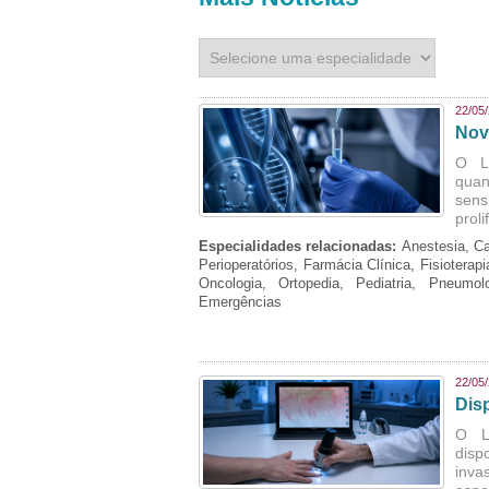
22/05
Nov
O L
quan
sens
prol
Especialidades relacionadas:
Anestesia, Ca
Perioperatórios, Farmácia Clínica, Fisioterap
Oncologia, Ortopedia, Pediatria, Pneumo
Emergências
22/05
Dis
O La
disp
inva