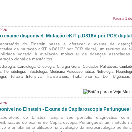
Página 1 de
/2026
o exame disponível: Mutação cKIT p.D816V por PCR digital
aboratório do Einstein passa a oferecer o exame de detecç
titativa da mutação cKIT p.D816V por PCR digital, um recurso de al
ibilidade voltado à avaliação molecular de doenças associadas
iferação clonal de mastócitos.
rdiologia, Cardiologia Oncologia, Cirurgia Geral, Cuidados Paliativos, Cuidad
ia, Hematologia, Infectologia, Medicina Psicossomática, Nefrologia, Neurologi
logia, Terapia Intensiva, Transplantes, Tratamento da Dor, Urgências
/2026
ponível no Einstein - Exame de Capilaroscopia Periungueal
boratório do Einstein amplia seu portfólio diagnóstico com
onibilização do exame de Capilaroscopia Periungueal, um método n
sivo e amplamente utilizado na avaliação da microcirculação periféric