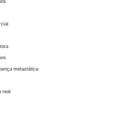
neos
cial
tora
mos
doença metastática
 real