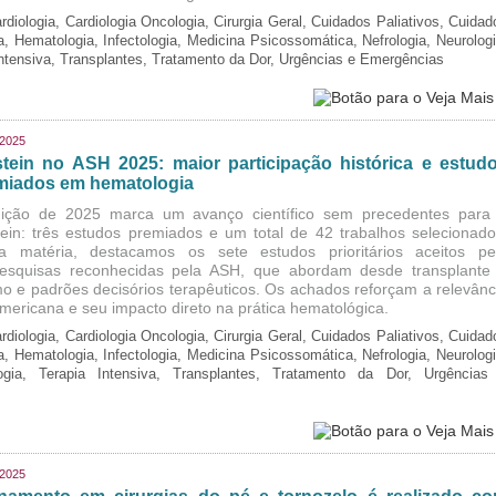
rdiologia, Cardiologia Oncologia, Cirurgia Geral, Cuidados Paliativos, Cuidad
ia, Hematologia, Infectologia, Medicina Psicossomática, Nefrologia, Neurologi
Intensiva, Transplantes, Tratamento da Dor, Urgências e Emergências
/2025
stein no ASH 2025: maior participação histórica e estud
miados em hematologia
ição de 2025 marca um avanço científico sem precedentes para
tein: três estudos premiados e um total de 42 trabalhos selecionado
a matéria, destacamos os sete estudos prioritários aceitos pe
esquisas reconhecidas pela ASH, que abordam desde transplante
o e padrões decisórios terapêuticos. Os achados reforçam a relevânc
-americana e seu impacto direto na prática hematológica.
rdiologia, Cardiologia Oncologia, Cirurgia Geral, Cuidados Paliativos, Cuidad
ia, Hematologia, Infectologia, Medicina Psicossomática, Nefrologia, Neurologi
logia, Terapia Intensiva, Transplantes, Tratamento da Dor, Urgências
/2025