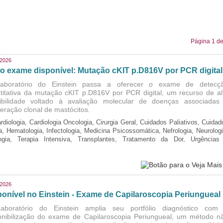
Página 1 de
/2026
o exame disponível: Mutação cKIT p.D816V por PCR digital
aboratório do Einstein passa a oferecer o exame de detecç
titativa da mutação cKIT p.D816V por PCR digital, um recurso de al
ibilidade voltado à avaliação molecular de doenças associadas
iferação clonal de mastócitos.
rdiologia, Cardiologia Oncologia, Cirurgia Geral, Cuidados Paliativos, Cuidad
ia, Hematologia, Infectologia, Medicina Psicossomática, Nefrologia, Neurologi
logia, Terapia Intensiva, Transplantes, Tratamento da Dor, Urgências
/2026
ponível no Einstein - Exame de Capilaroscopia Periungueal
boratório do Einstein amplia seu portfólio diagnóstico com
onibilização do exame de Capilaroscopia Periungueal, um método n