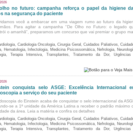
/2026
olho no futuro: campanha reforça o papel da higiene d
s na segurança do paciente
idamos você a embarcar em uma viagem rumo ao futuro da higie
mãos. Para agitar a campanha “De Olho no Futuro: o legado q
trói o amanhã”, preparamos um concurso que vai premiar o grupo ma
rdiologia, Cardiologia Oncologia, Cirurgia Geral, Cuidados Paliativos, Cuidad
ia, Hematologia, Infectologia, Medicina Psicossomática, Nefrologia, Neurologi
logia, Terapia Intensiva, Transplantes, Tratamento da Dor, Urgências
/2026
stein conquista selo ASGE: Excelência Internacional 
oscopia a serviço do seu paciente
doscopia do Einstein acaba de conquistar o selo internacional da ASG
ando-se a 1ª unidade da América Latina a receber o padrão máximo 
idade da área. Leia a matéria e confira os detalhes
rdiologia, Cardiologia Oncologia, Cirurgia Geral, Cuidados Paliativos, Cuidad
ia, Hematologia, Infectologia, Medicina Psicossomática, Nefrologia, Neurologi
logia, Terapia Intensiva, Transplantes, Tratamento da Dor, Urgências