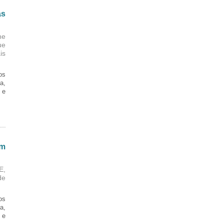
as
ne
ue
is
os
a,
 e
em
E,
de
os
a,
 e