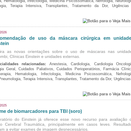
ia, Hematologia, Infectologia, Medicina Psicossomática, Nefrologia, Neurologi
logia, Terapia Intensiva, Transplantes, Tratamento da Dor, Urgências
/2026
omendação de uso da máscara cirúrgica em unidad
tein
ira as novas orientações sobre o uso de máscaras nas unidad
mbi, Clínicas Einstein e unidades externas.
cialidades relacionadas:
Anestesia, Cardiologia, Cardiologia Oncologi
gia Geral, Cuidados Paliativos, Cuidados Perioperatórios, Farmácia Clínic
oterapia, Hematologia, Infectologia, Medicina Psicossomática, Nefrologi
 Pneumologia, Terapia Intensiva, Transplantes, Tratamento da Dor, Urgências
/2025
me de biomarcadores para TBI (soro)
ratório do Einstein já oferece esse novo recurso para avaliação 
o Cerebral Traumática, principalmente em casos leves. Resultad
am a evitar exames de imagem desnecessários.