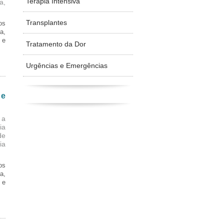
Terapia Intensiva
a,
Transplantes
os
a,
 e
Tratamento da Dor
Urgências e Emergências
 e
 a
ia
de
ia
os
a,
 e