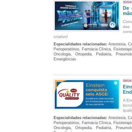
30/04
De 
mão
Conv
das 
cons
criativo!
Especialidades relacionadas:
Anestesia, Ca
Perioperatórios, Farmácia Clínica, Fisioterap
Oncologia, Ortopedia, Pediatria, Pneumo
Emergências
08/04
Ein
End
A En
torn
qual
Especialidades relacionadas:
Anestesia, Ca
Perioperatórios, Farmácia Clínica, Fisioterap
Oncologia, Ortopedia, Pediatria, Pneumo