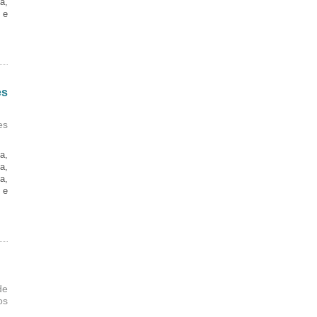
a,
 e
es
es
a,
a,
a,
 e
de
os