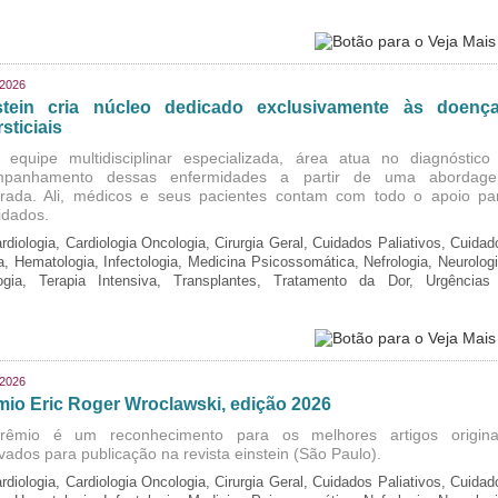
/2026
stein cria núcleo dedicado exclusivamente às doenç
rsticiais
equipe multidisciplinar especializada, área atua no diagnóstico
mpanhamento dessas enfermidades a partir de uma abordag
grada. Ali, médicos e seus pacientes contam com todo o apoio pa
idados.
rdiologia, Cardiologia Oncologia, Cirurgia Geral, Cuidados Paliativos, Cuidad
ia, Hematologia, Infectologia, Medicina Psicossomática, Nefrologia, Neurologi
logia, Terapia Intensiva, Transplantes, Tratamento da Dor, Urgências
/2026
mio Eric Roger Wroclawski, edição 2026
rêmio é um reconhecimento para os melhores artigos origina
vados para publicação na revista einstein (São Paulo).
rdiologia, Cardiologia Oncologia, Cirurgia Geral, Cuidados Paliativos, Cuidad