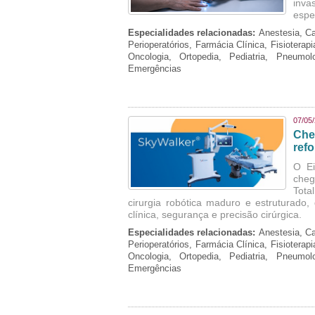
inva
espe
Especialidades relacionadas:
Anestesia, Ca
Perioperatórios, Farmácia Clínica, Fisioterap
Oncologia, Ortopedia, Pediatria, Pneumo
Emergências
07/05
Che
refo
O Ei
cheg
Tota
cirurgia robótica maduro e estruturado
clínica, segurança e precisão cirúrgica.
Especialidades relacionadas:
Anestesia, Ca
Perioperatórios, Farmácia Clínica, Fisioterap
Oncologia, Ortopedia, Pediatria, Pneumo
Emergências