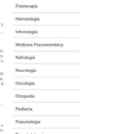
Fisioterapia
Hematologia
 1
Infectologia
Medicina Psicossomática
ão
ta
Nefrologia
 à
Neurologia
os
a,
Oncologia
 e
Ortopedia
Pediatria
Pneumologia
 a
ão