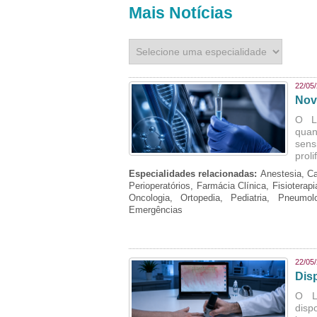
Mais Notícias
22/05
Nov
O L
quan
sens
prol
Especialidades relacionadas:
Anestesia, Ca
Perioperatórios, Farmácia Clínica, Fisioterap
Oncologia, Ortopedia, Pediatria, Pneumo
Emergências
22/05
Dis
O La
disp