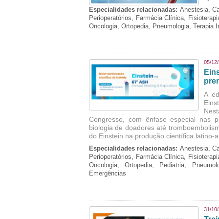
Especialidades relacionadas:
Anestesia, Ca
Perioperatórios, Farmácia Clínica, Fisioterap
Oncologia, Ortopedia, Pneumologia, Terapia 
05/12
Ein
pre
A ed
Eins
Nest
Congresso, com ênfase especial nas p
biologia de doadores até tromboembolism
do Einstein na produção científica latino
Especialidades relacionadas:
Anestesia, Ca
Perioperatórios, Farmácia Clínica, Fisioterap
Oncologia, Ortopedia, Pediatria, Pneumo
Emergências
31/10