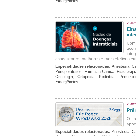
Emergências
25/02
Ein
inte
Com 
aco
inte
assegurar os melhores e mais efetivos cu
Especialidades relacionadas:
Anestesia, Ca
Perioperatórios, Farmácia Clínica, Fisioterap
Oncologia, Ortopedia, Pediatria, Pneumo
Emergências
25/02
Prê
O p
apro
Especialidades relacionadas:
Anestesia, Ca