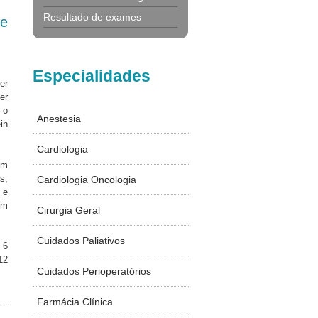
Resultado de exames
e
Especialidades
er
er
 o
Anestesia
in
Cardiologia
om
s,
Cardiologia Oncologia
 e
om
Cirurgia Geral
Cuidados Paliativos
 6
12
Cuidados Perioperatórios
Farmácia Clínica