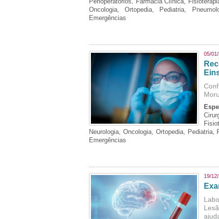
Perioperatórios, Farmácia Clínica, Fisioterap
Oncologia, Ortopedia, Pediatria, Pneumo
Emergências
05/01
Rec
Eins
Conf
Moru
Espe
Cirur
Fisi
Neurologia, Oncologia, Ortopedia, Pediatria,
Emergências
19/12
Exa
Labo
Lesã
ajud