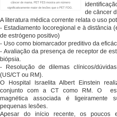
identifica
câncer de mama. PET FES mostra um número
significativamente maior de lesões que o PET FDG.
de câncer 
A literatura médica corrente relata o uso p
- Estadiamento locoregional e à distância 
de estrógeno positivo)
- Uso como biomarcador preditivo da eficác
- Avaliação da presença de receptor de est
biópsia.
- Resolução de dilemas clínicos/dúvi
(US/CT ou RM).
O Hospital Israelita Albert Einstein r
conjunto com a CT como RM. O est
magnética associada é ligeiramente 
pequenas lesões.
Apesar do início recente, os poucos 