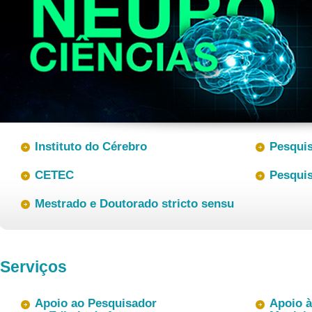
Instituto do Cérebro
Pesquis
CETEC
Pesquis
Mestrado e Doutorado stricto sensu
Serviços
Apoio ao Pesquisador
Apoio à