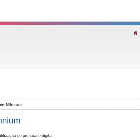
rner Millennium
ennium
 utilização do prontuário digital.