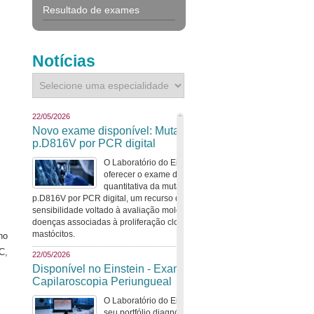
Resultado de exames
Notícias
22/05/2026
Novo exame disponível: Mutação cKIT
p.D816V por PCR digital
O Laboratório do Einstein passa a
oferecer o exame de detecção
quantitativa da mutação cKIT
p.D816V por PCR digital, um recurso de alta
sensibilidade voltado à avaliação molecular de
doenças associadas à proliferação clonal de
mastócitos.
no
C,
22/05/2026
Disponível no Einstein - Exame de
Capilaroscopia Periungueal
O Laboratório do Einstein amplia
seu portfólio diagnóstico com a