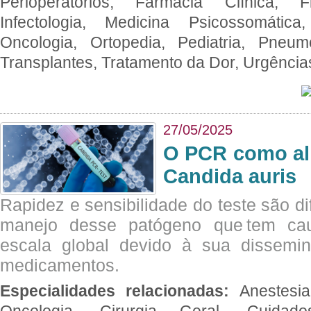
Perioperatórios, Farmácia Clínica, Fi
Infectologia, Medicina Psicossomática,
Oncologia, Ortopedia, Pediatria, Pneumo
Transplantes, Tratamento da Dor, Urgênci
27/05/2025
O PCR como al
Candida auris
Rapidez e sensibilidade do teste são dif
manejo desse patógeno que tem ca
escala global devido à sua dissemin
medicamentos.
Especialidades relacionadas:
Anestesia