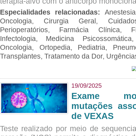
terapia-alvo com o anticorpo monoclona
Especialidades relacionadas:
Anestesia
Oncologia, Cirurgia Geral, Cuidado
Perioperatórios, Farmácia Clínica, Fi
Infectologia, Medicina Psicossomática,
Oncologia, Ortopedia, Pediatria, Pneumo
Transplantes, Tratamento da Dor, Urgênci
19/09/2025
Exame mol
mutações asso
de VEXAS
Teste realizado por meio de sequenc