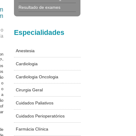
Resultado de exames
em
om
 o
Especialidades
la
Anestesia
on
P-
Cardiologia
os
os
Cardiologia Oncologia
ão
 o
 o
Cirurgia Geral
 a
ão
Cuidados Paliativos
of
ar
Cuidados Perioperatórios
Farmácia Clínica
de
de