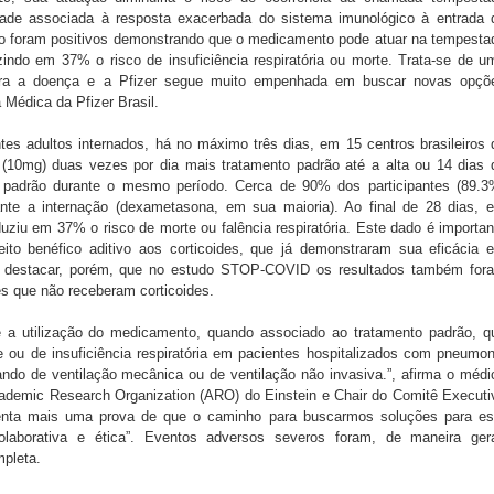
idade associada à resposta exacerbada do sistema imunológico à entrada 
co foram positivos demonstrando que o medicamento pode atuar na tempesta
zindo em 37% o risco de insuficiência respiratória ou morte. Trata-se de u
contra a doença e a Pfizer segue muito empenhada em buscar novas opçõ
a Médica da Pfizer Brasil.
ntes adultos internados, há no máximo três dias, em 15 centros brasileiros 
e (10mg) duas vezes por dia mais tratamento padrão até a alta ou 14 dias 
to padrão durante o mesmo período. Cerca de 90% dos participantes (89.3
nte a internação (dexametasona, em sua maioria). Ao final de 28 dias, 
ziu em 37% o risco de morte ou falência respiratória. Este dado é importan
feito benéfico aditivo aos corticoides, que já demonstraram sua eficácia 
le destacar, porém, que no estudo STOP-COVID os resultados também for
s que não receberam corticoides.
 a utilização do medicamento, quando associado ao tratamento padrão, q
rte ou de insuficiência respiratória em pacientes hospitalizados com pneumon
ndo de ventilação mecânica ou de ventilação não invasiva.”, afirma o médi
cademic Research Organization (ARO) do Einstein e Chair do Comitê Executi
senta mais uma prova de que o caminho para buscarmos soluções para es
laborativa e ética”. Eventos adversos severos foram, de maneira gera
mpleta.