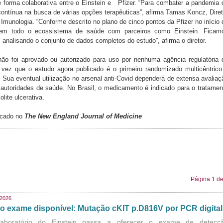
e forma colaborativa entre o Einstein e Pfizer. “Para combater a pandemia 
 contínua na busca de várias opções terapêuticas”, afirma Tamas Koncz, Diret
Imunologia. “Conforme descrito no plano de cinco pontos da Pfizer no início 
 em todo o ecossistema de saúde com parceiros como Einstein. Ficam
analisando o conjunto de dados completos do estudo”, afirma o diretor.
ão foi aprovado ou autorizado para uso por nenhuma agência regulatória 
vez que o estudo agora publicado é o primeiro randomizado multicêntrico
 Sua eventual utilização no arsenal anti-Covid dependerá de extensa avaliaç
 autoridades de saúde. No Brasil, o medicamento é indicado para o tratamen
lite ulcerativa. ​
icado no
The New England Journal of Medicine
Página 1 de
/2026
o exame disponível: Mutação cKIT p.D816V por PCR digital
aboratório do Einstein passa a oferecer o exame de detecç