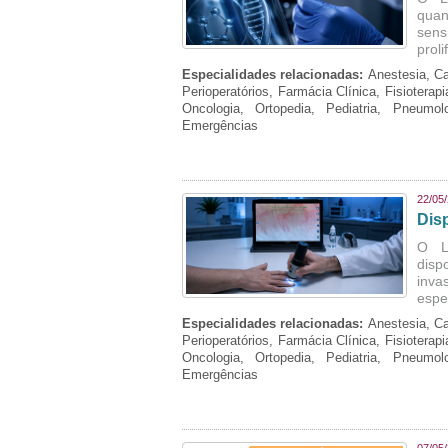
quan
sens
prol
Especialidades relacionadas:
Anestesia, Ca
Perioperatórios, Farmácia Clínica, Fisioterap
Oncologia, Ortopedia, Pediatria, Pneumo
Emergências
22/05
Dis
O La
disp
inva
espe
Especialidades relacionadas:
Anestesia, Ca
Perioperatórios, Farmácia Clínica, Fisioterap
Oncologia, Ortopedia, Pediatria, Pneumo
Emergências