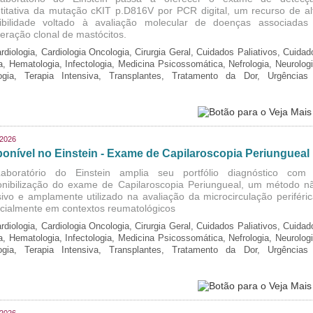
titativa da mutação cKIT p.D816V por PCR digital, um recurso de al
ibilidade voltado à avaliação molecular de doenças associadas
iferação clonal de mastócitos.
rdiologia, Cardiologia Oncologia, Cirurgia Geral, Cuidados Paliativos, Cuidad
ia, Hematologia, Infectologia, Medicina Psicossomática, Nefrologia, Neurologi
logia, Terapia Intensiva, Transplantes, Tratamento da Dor, Urgências
/2026
ponível no Einstein - Exame de Capilaroscopia Periungueal
boratório do Einstein amplia seu portfólio diagnóstico com
onibilização do exame de Capilaroscopia Periungueal, um método n
sivo e amplamente utilizado na avaliação da microcirculação periféric
cialmente em contextos reumatológicos
rdiologia, Cardiologia Oncologia, Cirurgia Geral, Cuidados Paliativos, Cuidad
ia, Hematologia, Infectologia, Medicina Psicossomática, Nefrologia, Neurologi
logia, Terapia Intensiva, Transplantes, Tratamento da Dor, Urgências