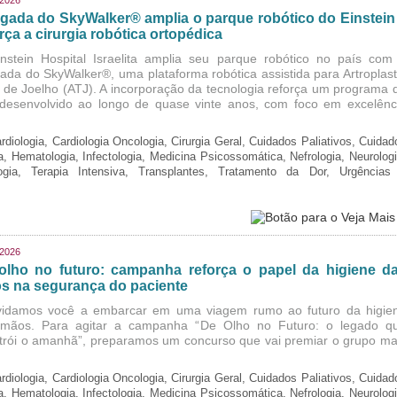
/2026
gada do SkyWalker® amplia o parque robótico do Einstein
rça a cirurgia robótica ortopédica
nstein Hospital Israelita amplia seu parque robótico no país com
ada do SkyWalker®, uma plataforma robótica assistida para Artroplast
l de Joelho (ATJ). A incorporação da tecnologia reforça um programa 
, desenvolvido ao longo de quase vinte anos, com foco em excelênc
rdiologia, Cardiologia Oncologia, Cirurgia Geral, Cuidados Paliativos, Cuidad
ia, Hematologia, Infectologia, Medicina Psicossomática, Nefrologia, Neurologi
logia, Terapia Intensiva, Transplantes, Tratamento da Dor, Urgências
/2026
olho no futuro: campanha reforça o papel da higiene d
s na segurança do paciente
idamos você a embarcar em uma viagem rumo ao futuro da higie
mãos. Para agitar a campanha “De Olho no Futuro: o legado q
trói o amanhã”, preparamos um concurso que vai premiar o grupo ma
rdiologia, Cardiologia Oncologia, Cirurgia Geral, Cuidados Paliativos, Cuidad
ia, Hematologia, Infectologia, Medicina Psicossomática, Nefrologia, Neurologi