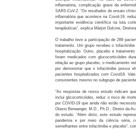
inflamatória, complicação grave da enferm
SARS-CoV-2. “Os resultados do ensaio clíni
inflamatória que acontece na Covid-19, redu
importante evidência científica na luta 
terapêuticas”, explica Márjori Dulcine, Diretor
​O trabalho teve a participação de 289 pacie
tratamento. Um grupo recebeu o tofacitinib
hospitalização. Outro, placebo e tratamen
foram medicados com glucocorticóides dura
relação ao grupo placebo, o medicamento redu
por demonstrar que o tofacitinibe possui e
pacientes hospitalizados com Covid19. Va
consistentes mesmo no subgrupo de paciente
“As respostas de nosso estudo indicam que
inclui glicocorticóides, reduz o risco de mo
por COVID-19 que ainda não estão necessita
Otavio Berwanger, M.D., Ph.D., Diretor da A
do estudo. “Além disto, este estudo repre
pandemia e por meio da ciência séria, co
semelhantes entre tofacitinibe e placebo”, co