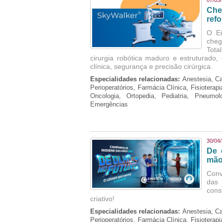
07/05
Che
refo
O Ei
cheg
Tota
cirurgia robótica maduro e estruturado
clínica, segurança e precisão cirúrgica.
Especialidades relacionadas:
Anestesia, Ca
Perioperatórios, Farmácia Clínica, Fisioterap
Oncologia, Ortopedia, Pediatria, Pneumo
Emergências
30/04
De 
mão
Conv
das 
cons
criativo!
Especialidades relacionadas:
Anestesia, Ca
Perioperatórios, Farmácia Clínica, Fisioterap