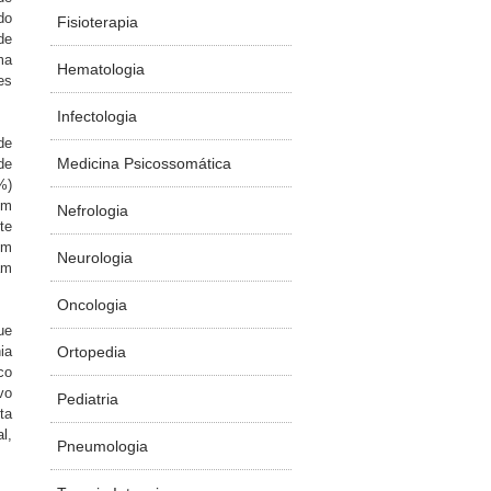
do
Fisioterapia
de
ma
Hematologia
es
Infectologia
de
Medicina Psicossomática
de
%)
em
Nefrologia
te
em
Neurologia
am
Oncologia
ue
Ortopedia
ia
co
vo
Pediatria
ta
l,
Pneumologia