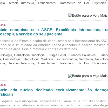
logia, Terapia Intensiva, Transplantes, Tratamento da Dor, Urgências
/2026
stein conquista selo ASGE: Excelência Internacional 
oscopia a serviço do seu paciente
doscopia do Einstein acaba de conquistar o selo internacional da ASG
ando-se a 1ª unidade da América Latina a receber o padrão máximo 
idade da área. Leia a matéria e confira os detalhes
rdiologia, Cardiologia Oncologia, Cirurgia Geral, Cuidados Paliativos, Cuidad
ia, Hematologia, Infectologia, Medicina Psicossomática, Nefrologia, Neurologi
logia, Terapia Intensiva, Transplantes, Tratamento da Dor, Urgências
/2026
stein cria núcleo dedicado exclusivamente às doenç
rsticiais
equipe multidisciplinar especializada, área atua no diagnóstico
mpanhamento dessas enfermidades a partir de uma abordag