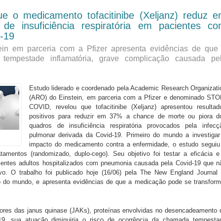
ue o medicamento tofacitinibe (Xeljanz) reduz 
e insuficiência respiratória em pacientes c
-19
tein em parceria com a Pfizer apresenta evidências de que
tempestade inflamatória, grave complicação causada pe
​Estudo liderado e coordenado pela Academic Research Organizati
(ARO) do Einstein, em parceria com a Pfizer e denominado STO
COVID, revelou que tofacitinibe (Xeljanz) apresentou resultad
positivos para reduzir em 37% a chance de morte ou piora d
quadros de insuficiência respiratória provocados pela infecç
pulmonar derivada da Covid-19. Primeiro do mundo a investigar
impacto do medicamento contra a enfermidade, o estudo seguiu
tamentos (randomizado, duplo-cego). Seu objetivo foi testar a eficácia e
entes adultos hospitalizados com pneumonia causada pela Covid-19 que n
ivo. O trabalho foi publicado hoje (16/06) pela The New England Journal 
o do mundo, e apresenta evidências de que a medicação pode se transform
bidores das janus quinase (JAKs), proteínas envolvidas no desencadeamento 
19, sua atuação diminuiria o risco de ocorrência da chamada tempesta