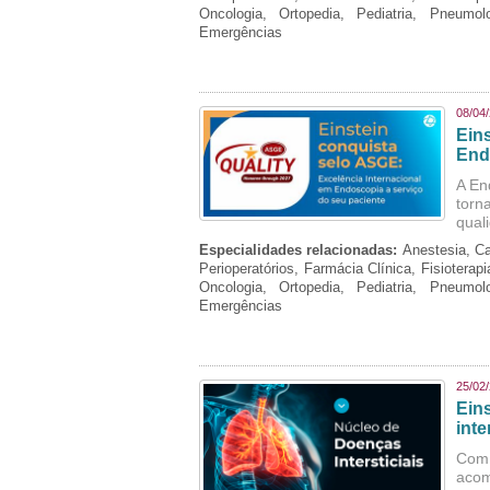
Oncologia, Ortopedia, Pediatria, Pneumo
Emergências
08/04
Ein
End
A En
torn
qual
Especialidades relacionadas:
Anestesia, Ca
Perioperatórios, Farmácia Clínica, Fisioterap
Oncologia, Ortopedia, Pediatria, Pneumo
Emergências
25/02
Ein
inte
Com 
aco