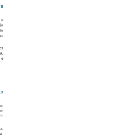
 e
 a
ia
de
ia
os
a,
 e
as
ne
ue
is
os
a,