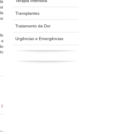
Terapia Intensiva
de
or
da
Transplantes
os
Tratamento da Dor
do
Urgências e Emergências
 a
ão
to
 1
ão