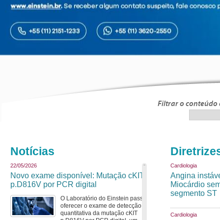
Filtrar o conteúdo
Notícias
Diretrize
22/05/2026
Cardiologia
Novo exame disponível: Mutação cKIT
Angina instáve
p.D816V por PCR digital
Miocárdio se
segmento ST
O Laboratório do Einstein passa a
oferecer o exame de detecção
quantitativa da mutação cKIT
Cardiologia