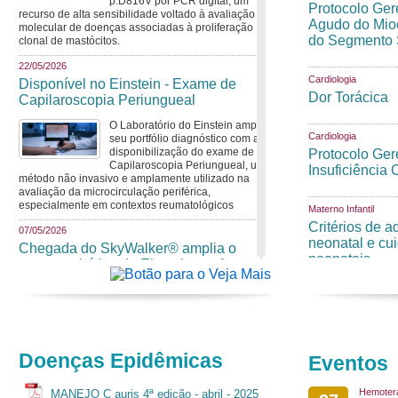
p.D816V por PCR digital, um
Protocolo Ger
recurso de alta sensibilidade voltado à avaliação
Agudo do Mio
molecular de doenças associadas à proliferação
do Segmento
clonal de mastócitos.
22/05/2026
Cardiologia
Disponível no Einstein - Exame de
Dor Torácica
Capilaroscopia Periungueal
O Laboratório do Einstein amplia
Cardiologia
seu portfólio diagnóstico com a
disponibilização do exame de
Protocolo Ger
Capilaroscopia Periungueal, um
Insuficiência 
método não invasivo e amplamente utilizado na
avaliação da microcirculação periférica,
especialmente em contextos reumatológicos
Materno Infantil
Critérios de a
07/05/2026
neonatal e cu
Chegada do SkyWalker® amplia o
neonatais
parque robótico do Einstein e reforça a
cirurgia robótica ortopédica
O Einstein Hospital Israelita amplia
seu parque robótico no país com a
chegada do SkyWalker®, uma
plataforma robótica assistida para
Doenças Epidêmicas
Eventos
Artroplastia Total de Joelho (ATJ). A incorporação da
tecnologia reforça um programa de cirurgia robótica
maduro e estruturado, desenvolvido ao longo de
Hemotera
MANEJO C auris 4ª edição - abril - 2025