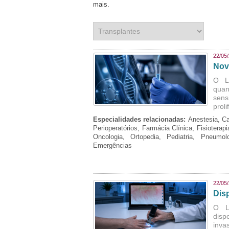
mais. ​​​​​​​​​​​​​​​​​​​​​​​​​​​​​​​​​​​​​​​​​​​​​​​​​​​​​​​​​​
22/05
Nov
O L
quan
sens
prol
Especialidades relacionadas:
Anestesia, Ca
Perioperatórios, Farmácia Clínica, Fisioterap
Oncologia, Ortopedia, Pediatria, Pneumo
Emergências
22/05
Dis
O La
disp
inva