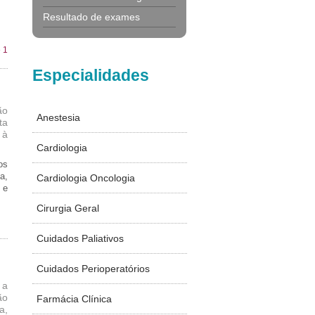
Resultado de exames
 1
Especialidades
ão
Anestesia
ta
 à
Cardiologia
os
a,
Cardiologia Oncologia
 e
Cirurgia Geral
Cuidados Paliativos
Cuidados Perioperatórios
 a
ão
Farmácia Clínica
a,