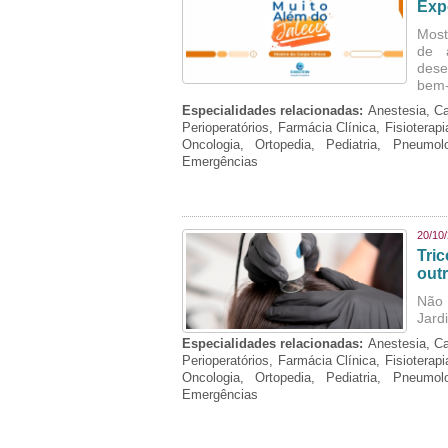
Exp
Mostr
de 
dese
bem-
Especialidades relacionadas:
Anestesia, Ca
Perioperatórios, Farmácia Clínica, Fisioterap
Oncologia, Ortopedia, Pediatria, Pneumo
Emergências
20/10
Tri
out
Não 
Jard
Especialidades relacionadas:
Anestesia, Ca
Perioperatórios, Farmácia Clínica, Fisioterap
Oncologia, Ortopedia, Pediatria, Pneumo
Emergências