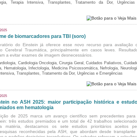
logia, Terapia Intensiva, Transplantes, Tratamento da Dor, Urgências
/2025
me de biomarcadores para TBI (soro)
ratório do Einstein já oferece esse novo recurso para avaliação 
o Cerebral Traumática, principalmente em casos leves. Resultad
am a evitar exames de imagem desnecessários.
rdiologia, Cardiologia Oncologia, Cirurgia Geral, Cuidados Paliativos, Cuidad
ia, Hematologia, Infectologia, Medicina Psicossomática, Nefrologia, Neurologi
Intensiva, Transplantes, Tratamento da Dor, Urgências e Emergências
/2025
stein no ASH 2025: maior participação histórica e estud
miados em hematologia
ição de 2025 marca um avanço científico sem precedentes para
tein: três estudos premiados e um total de 42 trabalhos selecionado
a matéria, destacamos os sete estudos prioritários aceitos pe
esquisas reconhecidas pela ASH, que abordam desde transplante
o e padrões decisórios terapêuticos. Os achados reforçam a relevânc