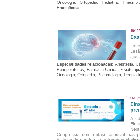
Oncologia, Ortopedia, Pediatria, Pneumo
Emergências
19/12
Exa
Labo
Lesã
ajud
Especialidades relacionadas:
Anestesia, Ca
Perioperatórios, Farmácia Clínica, Fisioterap
Oncologia, Ortopedia, Pneumologia, Terapia 
05/12
Ein
pre
A ed
Eins
Nest
Congresso, com ênfase especial nas p
biologia de doadores até tromboembolism