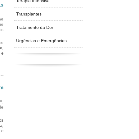
Terapia Intensiva
as
Transplantes
ne
ue
Tratamento da Dor
is
Urgências e Emergências
os
a,
 e
em
E,
de
os
a,
 e