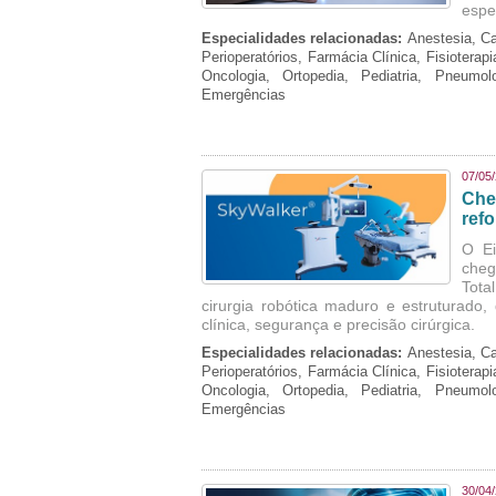
espe
Especialidades relacionadas:
Anestesia, Ca
Perioperatórios, Farmácia Clínica, Fisioterap
Oncologia, Ortopedia, Pediatria, Pneumo
Emergências
07/05
Che
refo
O Ei
cheg
Tota
cirurgia robótica maduro e estruturado
clínica, segurança e precisão cirúrgica.
Especialidades relacionadas:
Anestesia, Ca
Perioperatórios, Farmácia Clínica, Fisioterap
Oncologia, Ortopedia, Pediatria, Pneumo
Emergências
30/04