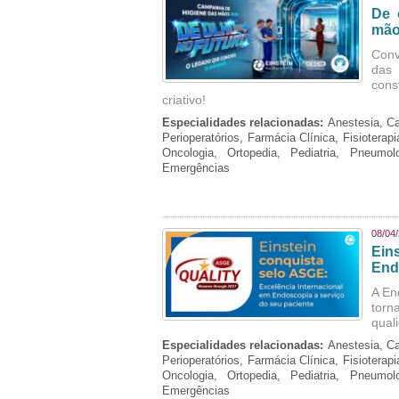
De 
mão
Conv
das 
cons
criativo!
Especialidades relacionadas:
Anestesia, Ca
Perioperatórios, Farmácia Clínica, Fisioterap
Oncologia, Ortopedia, Pediatria, Pneumo
Emergências
08/04
Ein
End
A En
torn
qual
Especialidades relacionadas:
Anestesia, Ca
Perioperatórios, Farmácia Clínica, Fisioterap
Oncologia, Ortopedia, Pediatria, Pneumo
Emergências