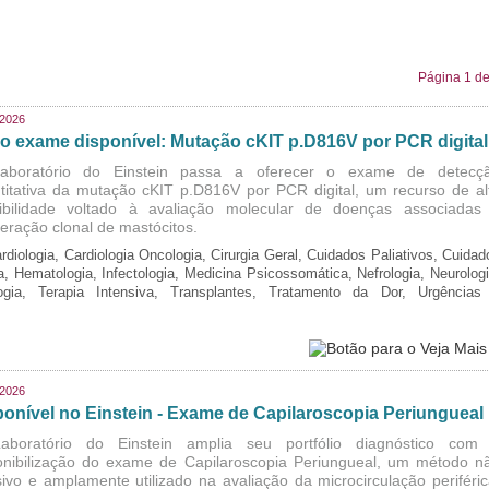
Página 1 de
/2026
o exame disponível: Mutação cKIT p.D816V por PCR digital
aboratório do Einstein passa a oferecer o exame de detecç
titativa da mutação cKIT p.D816V por PCR digital, um recurso de al
ibilidade voltado à avaliação molecular de doenças associadas
iferação clonal de mastócitos.
rdiologia, Cardiologia Oncologia, Cirurgia Geral, Cuidados Paliativos, Cuidad
ia, Hematologia, Infectologia, Medicina Psicossomática, Nefrologia, Neurologi
logia, Terapia Intensiva, Transplantes, Tratamento da Dor, Urgências
/2026
ponível no Einstein - Exame de Capilaroscopia Periungueal
boratório do Einstein amplia seu portfólio diagnóstico com
onibilização do exame de Capilaroscopia Periungueal, um método n
sivo e amplamente utilizado na avaliação da microcirculação periféric