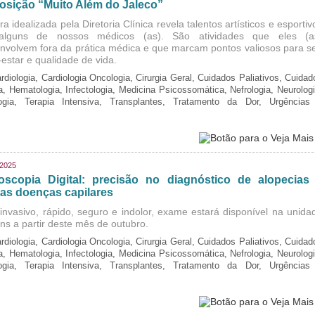
osição “Muito Além do Jaleco”
a idealizada pela Diretoria Clínica revela talentos artísticos e esportiv
alguns de nossos médicos (as). São atividades que eles (a
nvolvem fora da prática médica e que marcam pontos valiosos para s
estar e qualidade de vida.
rdiologia, Cardiologia Oncologia, Cirurgia Geral, Cuidados Paliativos, Cuidad
ia, Hematologia, Infectologia, Medicina Psicossomática, Nefrologia, Neurologi
logia, Terapia Intensiva, Transplantes, Tratamento da Dor, Urgências
/2025
coscopia Digital: precisão no diagnóstico de alopecias
ras doenças capilares
invasivo, rápido, seguro e indolor, exame estará disponível na unida
ins a partir deste mês de outubro.
rdiologia, Cardiologia Oncologia, Cirurgia Geral, Cuidados Paliativos, Cuidad
ia, Hematologia, Infectologia, Medicina Psicossomática, Nefrologia, Neurologi
logia, Terapia Intensiva, Transplantes, Tratamento da Dor, Urgências