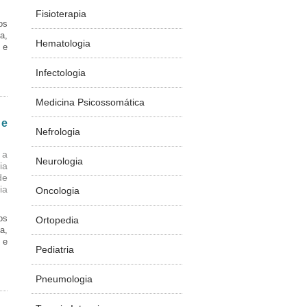
Fisioterapia
os
a,
Hematologia
 e
Infectologia
Medicina Psicossomática
 e
Nefrologia
 a
Neurologia
ia
de
ia
Oncologia
os
Ortopedia
a,
 e
Pediatria
Pneumologia