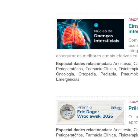
25/02
Ein
inte
Com 
aco
inte
assegurar os melhores e mais efetivos cu
Especialidades relacionadas:
Anestesia, Ca
Perioperatórios, Farmácia Clínica, Fisioterap
Oncologia, Ortopedia, Pediatria, Pneumo
Emergências
25/02
Prê
O p
apro
Especialidades relacionadas:
Anestesia, Ca
Perioperatórios, Farmácia Clínica, Fisioterap