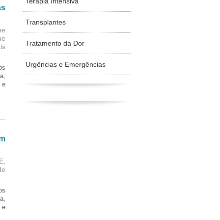
Terapia Intensiva
as
Transplantes
ne
ue
Tratamento da Dor
is
Urgências e Emergências
os
a,
 e
em
E,
de
os
a,
 e