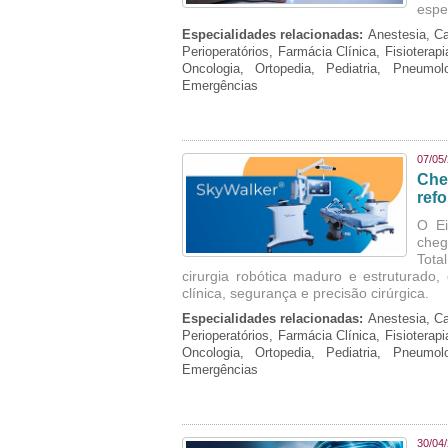
espe
Especialidades relacionadas:
Anestesia, Ca
Perioperatórios, Farmácia Clínica, Fisioterap
Oncologia, Ortopedia, Pediatria, Pneumo
Emergências
07/05
Che
refo
O Ei
cheg
Tota
cirurgia robótica maduro e estruturado
clínica, segurança e precisão cirúrgica.
Especialidades relacionadas:
Anestesia, Ca
Perioperatórios, Farmácia Clínica, Fisioterap
Oncologia, Ortopedia, Pediatria, Pneumo
Emergências
30/04