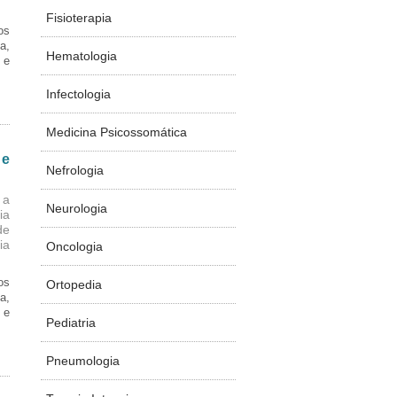
Fisioterapia
os
a,
Hematologia
 e
Infectologia
Medicina Psicossomática
 e
Nefrologia
 a
Neurologia
ia
de
ia
Oncologia
os
Ortopedia
a,
 e
Pediatria
Pneumologia