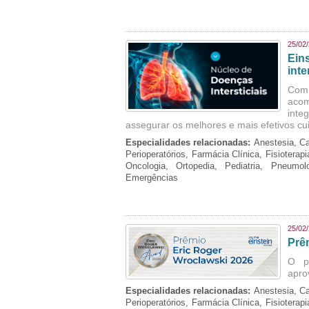
25/02
Ein
inte
Com 
aco
inte
assegurar os melhores e mais efetivos cu
Especialidades relacionadas:
Anestesia, Ca
Perioperatórios, Farmácia Clínica, Fisioterap
Oncologia, Ortopedia, Pediatria, Pneumo
Emergências
25/02
Prê
O p
apro
Especialidades relacionadas:
Anestesia, Ca
Perioperatórios, Farmácia Clínica, Fisioterap