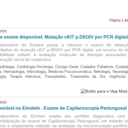
Página 1 de
/2026
o exame disponível: Mutação cKIT p.D816V por PCR digital
aboratório do Einstein passa a oferecer o exame de detecç
titativa da mutação cKIT p.D816V por PCR digital, um recurso de al
ibilidade voltado à avaliação molecular de doenças associadas
iferação clonal de mastócitos.
rdiologia, Cardiologia Oncologia, Cirurgia Geral, Cuidados Paliativos, Cuidad
ia, Hematologia, Infectologia, Medicina Psicossomática, Nefrologia, Neurologi
logia, Terapia Intensiva, Transplantes, Tratamento da Dor, Urgências
/2026
ponível no Einstein - Exame de Capilaroscopia Periungueal
boratório do Einstein amplia seu portfólio diagnóstico com
onibilização do exame de Capilaroscopia Periungueal, um método n
sivo e amplamente utilizado na avaliação da microcirculação periféric