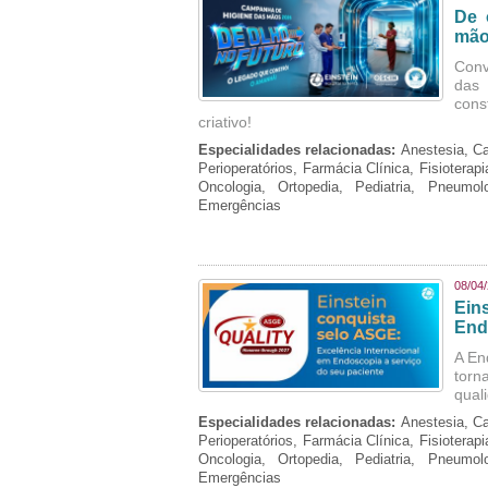
De 
mão
Conv
das 
cons
criativo!
Especialidades relacionadas:
Anestesia, Ca
Perioperatórios, Farmácia Clínica, Fisioterap
Oncologia, Ortopedia, Pediatria, Pneumo
Emergências
08/04
Ein
End
A En
torn
qual
Especialidades relacionadas:
Anestesia, Ca
Perioperatórios, Farmácia Clínica, Fisioterap
Oncologia, Ortopedia, Pediatria, Pneumo
Emergências