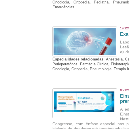
Oncologia, Ortopedia, Pediatria, Pneumo
Emergências
19/12
Exa
Labo
Lesã
ajud
Especialidades relacionadas:
Anestesia, Ca
Perioperatórios, Farmácia Clínica, Fisioterap
Oncologia, Ortopedia, Pneumologia, Terapia 
05/12
Ein
pre
A ed
Eins
Nest
Congresso, com ênfase especial nas p
biologia de doadores até tromboembolism