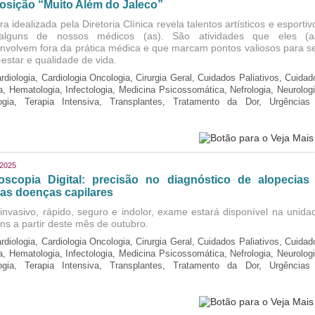
osição “Muito Além do Jaleco”
a idealizada pela Diretoria Clínica revela talentos artísticos e esportiv
alguns de nossos médicos (as). São atividades que eles (a
nvolvem fora da prática médica e que marcam pontos valiosos para s
estar e qualidade de vida.
rdiologia, Cardiologia Oncologia, Cirurgia Geral, Cuidados Paliativos, Cuidad
ia, Hematologia, Infectologia, Medicina Psicossomática, Nefrologia, Neurologi
logia, Terapia Intensiva, Transplantes, Tratamento da Dor, Urgências
/2025
coscopia Digital: precisão no diagnóstico de alopecias
ras doenças capilares
invasivo, rápido, seguro e indolor, exame estará disponível na unida
ins a partir deste mês de outubro.
rdiologia, Cardiologia Oncologia, Cirurgia Geral, Cuidados Paliativos, Cuidad
ia, Hematologia, Infectologia, Medicina Psicossomática, Nefrologia, Neurologi
logia, Terapia Intensiva, Transplantes, Tratamento da Dor, Urgências