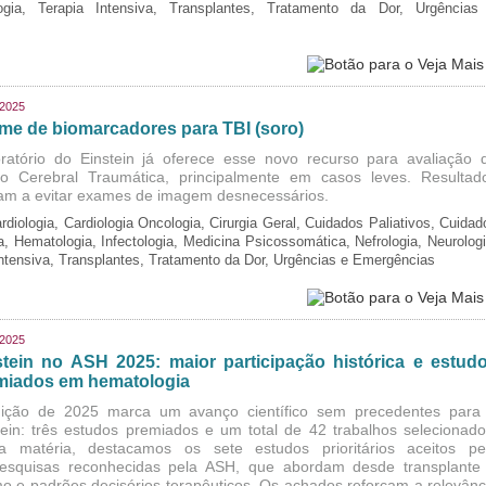
logia, Terapia Intensiva, Transplantes, Tratamento da Dor, Urgências
/2025
me de biomarcadores para TBI (soro)
ratório do Einstein já oferece esse novo recurso para avaliação 
o Cerebral Traumática, principalmente em casos leves. Resultad
am a evitar exames de imagem desnecessários.
rdiologia, Cardiologia Oncologia, Cirurgia Geral, Cuidados Paliativos, Cuidad
ia, Hematologia, Infectologia, Medicina Psicossomática, Nefrologia, Neurologi
Intensiva, Transplantes, Tratamento da Dor, Urgências e Emergências
/2025
stein no ASH 2025: maior participação histórica e estud
miados em hematologia
ição de 2025 marca um avanço científico sem precedentes para
tein: três estudos premiados e um total de 42 trabalhos selecionado
a matéria, destacamos os sete estudos prioritários aceitos pe
esquisas reconhecidas pela ASH, que abordam desde transplante
o e padrões decisórios terapêuticos. Os achados reforçam a relevânc