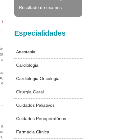
Resultado de exames
 1
Especialidades
ão
Anestesia
ta
 à
Cardiologia
os
a,
Cardiologia Oncologia
 e
Cirurgia Geral
Cuidados Paliativos
Cuidados Perioperatórios
 a
ão
Farmácia Clínica
a,