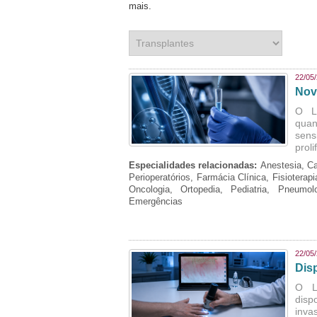
mais. ​​​​​​​​​​​​​​​​​​​​​​​​​​​​​​​​​​​​​​​​​​​​​​​​​​​​​​​​​​
22/05
Nov
O L
quan
sens
prol
Especialidades relacionadas:
Anestesia, Ca
Perioperatórios, Farmácia Clínica, Fisioterap
Oncologia, Ortopedia, Pediatria, Pneumo
Emergências
22/05
Dis
O La
disp
inva