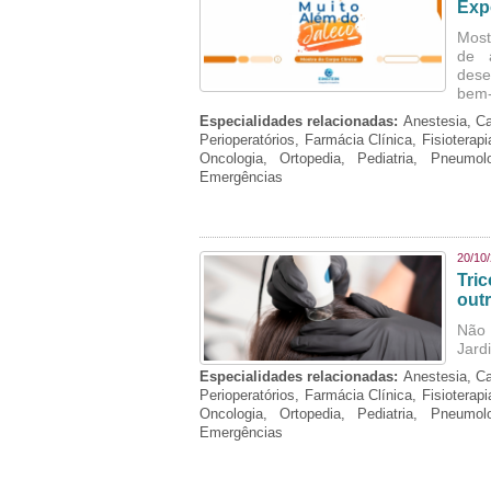
Exp
Mostr
de 
dese
bem-
Especialidades relacionadas:
Anestesia, Ca
Perioperatórios, Farmácia Clínica, Fisioterap
Oncologia, Ortopedia, Pediatria, Pneumo
Emergências
20/10
Tri
out
Não 
Jard
Especialidades relacionadas:
Anestesia, Ca
Perioperatórios, Farmácia Clínica, Fisioterap
Oncologia, Ortopedia, Pediatria, Pneumo
Emergências